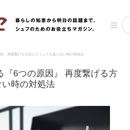
の原因』 再度繋げる方法とどうしても直らない時の対処法
洗濯
生活の知恵
なる『6つの原因』 再度繋げる方
食材辞典
おすすめ
ない時の対処法