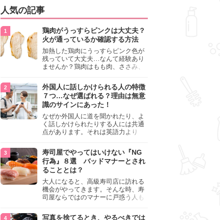
人気の記事
鶏肉がうっすらピンクは大丈夫？
火が通っているか確認する方法
加熱した鶏肉にうっすらピンク色が
残っていて大丈夫…なんて経験あり
ませんか？鶏肉はもも肉、ささみ、
手羽元など各部位によって食感や味
わいが異なり、いろいろと楽しめる
外国人に話しかけられる人の特徴
料理ですが、鶏肉は加熱した後でも
７つ…なぜ選ばれる？理由は無意
うっすらピンク色の部分が大丈夫な
識のサインにあった！
のと気になるときがあります。この
記事では生焼けか火が通っているの
なぜか外国人に道を聞かれたり、よ
かを確認する方法や、鶏肉を調理す
く話しかけられたりする人には共通
るときの注意点を紹介しますので、
点があります。それは英語力より
参考にしてみてくださいね。
も、無意識に発信している「話しか
けても大丈夫」というサインが関係
寿司屋でやってはいけない『NG
しています。よく選ばれる人の特徴
行為』８選 バッドマナーとされ
や、英語が苦手でも焦らない対処
ることとは？
法、自分を守るための注意点を詳し
く解説します。
大人になると、高級寿司店に訪れる
機会がやってきます。そんな時、寿
司屋ならではのマナーに戸惑う人も
少なくありません。本記事では、あ
らためて寿司屋でやってはいけない
写真を捨てるとき、やるべきでは