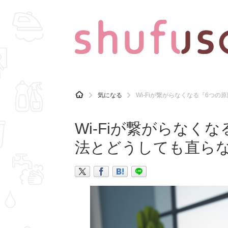
CATEGORY
記事カテゴリ
H
気になる
Wi-Fiが繋がらなくなる『6つ
O
気になる
運気
M
E
Wi-Fiが繋がらなく
マナー
趣味
法とどうしても直ら