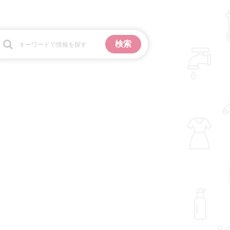
お金
掃除