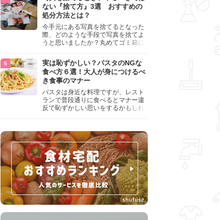
『NG行為』をチェックしましょう。
ない『捨て方』3選 おすすめの
処分方法とは？
今手元にある写真を捨てるとなった
際、どのような手段で写真を捨てよ
うと思いましたか？丸めてゴミ箱に
入れようと思った人は、要注意！写
真は個人情報が詰まっているので、
実は恥ずかしい？パスタのNGな
ただ丸めただけの状態で捨ててしま
食べ方６選！大人が身につけるべ
うのは危険です。写真にすべきでは
き食事のマナー
ない捨て方をまとめているので、ぜ
ひチェックしておきましょう。
パスタは身近な料理ですが、レスト
ランで普段通りに食べるとマナー違
反で恥ずかしい思いをするかもしれ
ません。スプーンの使用やすする音
など、日本人がやりがちな癖を把握
して、正しい食べ方を確認しましょ
う。大人の嗜みとして知っておきた
い新常識を解説します。