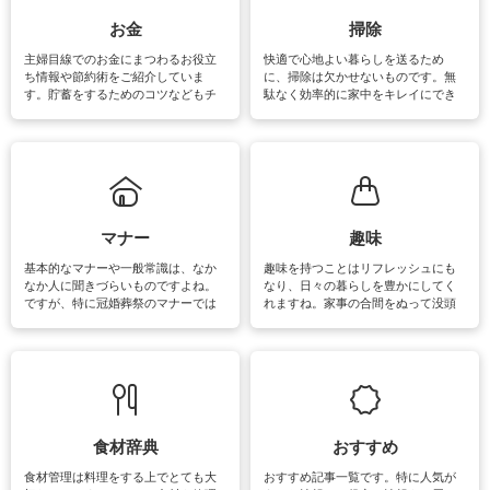
できます。洗濯に関するお役立ち情
報やお悩み解消のための情報をご紹
お金
掃除
介しています。
主婦目線でのお金にまつわるお役立
快適で心地よい暮らしを送るため
ち情報や節約術をご紹介していま
に、掃除は欠かせないものです。無
す。貯蓄をするためのコツなどもチ
駄なく効率的に家中をキレイにでき
ェックしてみて下さいね♪まだ実践し
るよう、場所ごとの掃除方法やコ
ていないものがあれば、ぜひ取り入
ツ、アイテムをご紹介しています。
れてみてはいかがでしょうか。
掃除が苦手、洗剤で手肌が荒れてし
まう、時間がない、など掃除に関す
るお悩みを解消できるお役立ち情報
がたくさんあります。
マナー
趣味
基本的なマナーや一般常識は、なか
趣味を持つことはリフレッシュにも
なか人に聞きづらいものですよね。
なり、日々の暮らしを豊かにしてく
ですが、特に冠婚葬祭のマナーでは
れますね。家事の合間をぬって没頭
失礼があってはいけませんので、失
できる時間は、忙しくしていても充
敗は避けたいところです。大人とし
実感が味わえます。特にガーデニン
て知っておきたいマナー全般のお役
グやハーブ栽培は人気があり、他に
立ち情報やお悩み解消情報をご紹介
も読書やカメラ、旅行など皆さんが
しています。
楽しめそうな趣味に関する情報をご
紹介しています。
食材辞典
おすすめ
食材管理は料理をする上でとても大
おすすめ記事一覧です。特に人気が