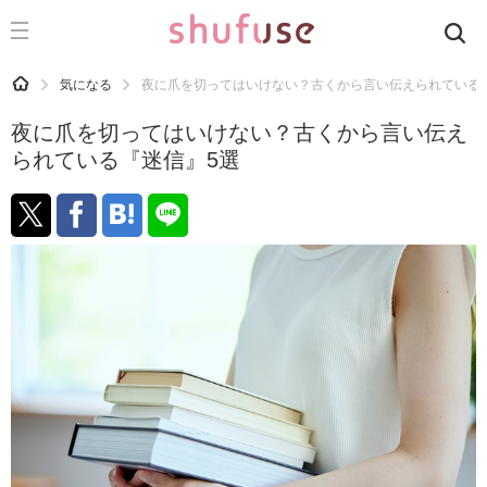
CATEGORY
記事カテゴリ
HOME
気になる
夜に爪を切ってはいけない？古くから言い伝えられている
気になる
夜に爪を切ってはいけない？古くから言い伝え
運気
られている『迷信』5選
洗濯
生活の知恵
お金
掃除
マナー
趣味
食材辞典
おすすめ