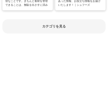
切なことです。きちんと食材を管理
あった情報、お役立ち情報をお届け
できることは、無駄を出さすに済み
いたします！｜シュフーズ
節約にもつながりますね。買う時の
見分け方や保存方法、下処理方法な
どが分かる食材辞典は大いに役立つ
でしょう。食材に関するお役立ち情
報やお悩み解消情報など盛りだくさ
カテゴリを見る
んにご紹介しています。