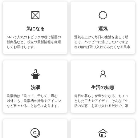
気になる
運気
SNSで人気のトピックや巷で話題の
運気を上げて毎日の生活を楽しく明
新商品など、役立つ最新情報を厳選
るく、ハッピーに過ごしたいですよ
してお届けします。
ね♪知れば取り入れてみたくなる風水
をはじめ、訪れたくなるパワースポ
ットや神社、お寺巡りなど運気をア
ップさせるための情報をご紹介して
います。
洗濯
生活の知恵
洗濯物は「洗って、干して、畳む」
毎日の暮らしが豊かになる、ちょっ
以外にも、洗濯槽の掃除やアイロン
とした工夫やアイディ。そんな「生
など日々やることは色々あります。
活の知恵」を取り入れるだけで、家
素材によっては、洗剤や洗い方を変
事が楽しくなったり便利になるでし
えなくてはいけません。梅雨の季節
ょう。日常のなかで、すぐに実践で
は部屋干しが多くなりニオイ対策も
きるおすすめの裏ワザをご紹介して
必要になりますね。カーテンやラグ
います。
マットなどの大きな洗濯物も、正し
い洗い方をすれば自宅で洗うことが