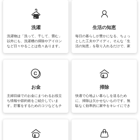
ップさせるための情報をご紹介して
います。
洗濯
生活の知恵
洗濯物は「洗って、干して、畳む」
毎日の暮らしが豊かになる、ちょっ
以外にも、洗濯槽の掃除やアイロン
とした工夫やアイディ。そんな「生
など日々やることは色々あります。
活の知恵」を取り入れるだけで、家
素材によっては、洗剤や洗い方を変
事が楽しくなったり便利になるでし
えなくてはいけません。梅雨の季節
ょう。日常のなかで、すぐに実践で
は部屋干しが多くなりニオイ対策も
きるおすすめの裏ワザをご紹介して
必要になりますね。カーテンやラグ
います。
マットなどの大きな洗濯物も、正し
い洗い方をすれば自宅で洗うことが
できます。洗濯に関するお役立ち情
報やお悩み解消のための情報をご紹
お金
掃除
介しています。
主婦目線でのお金にまつわるお役立
快適で心地よい暮らしを送るため
ち情報や節約術をご紹介していま
に、掃除は欠かせないものです。無
す。貯蓄をするためのコツなどもチ
駄なく効率的に家中をキレイにでき
ェックしてみて下さいね♪まだ実践し
るよう、場所ごとの掃除方法やコ
ていないものがあれば、ぜひ取り入
ツ、アイテムをご紹介しています。
れてみてはいかがでしょうか。
掃除が苦手、洗剤で手肌が荒れてし
まう、時間がない、など掃除に関す
るお悩みを解消できるお役立ち情報
がたくさんあります。