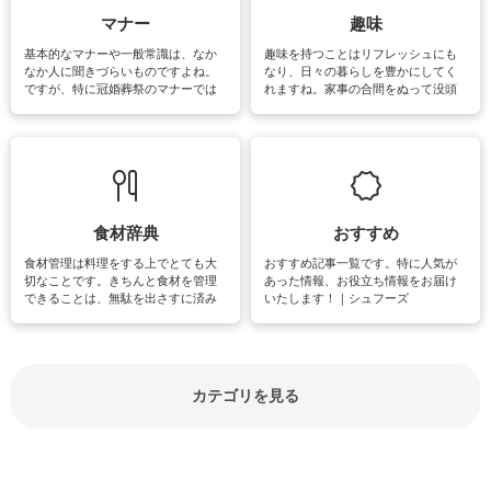
マナー
趣味
基本的なマナーや一般常識は、なか
趣味を持つことはリフレッシュにも
なか人に聞きづらいものですよね。
なり、日々の暮らしを豊かにしてく
ですが、特に冠婚葬祭のマナーでは
れますね。家事の合間をぬって没頭
失礼があってはいけませんので、失
できる時間は、忙しくしていても充
敗は避けたいところです。大人とし
実感が味わえます。特にガーデニン
て知っておきたいマナー全般のお役
グやハーブ栽培は人気があり、他に
立ち情報やお悩み解消情報をご紹介
も読書やカメラ、旅行など皆さんが
しています。
楽しめそうな趣味に関する情報をご
紹介しています。
食材辞典
おすすめ
食材管理は料理をする上でとても大
おすすめ記事一覧です。特に人気が
切なことです。きちんと食材を管理
あった情報、お役立ち情報をお届け
できることは、無駄を出さすに済み
いたします！｜シュフーズ
節約にもつながりますね。買う時の
見分け方や保存方法、下処理方法な
どが分かる食材辞典は大いに役立つ
でしょう。食材に関するお役立ち情
報やお悩み解消情報など盛りだくさ
カテゴリを見る
んにご紹介しています。