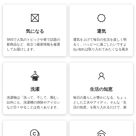
気になる
運気
SNSで人気のトピックや巷で話題の
運気を上げて毎日の生活を楽しく明
新商品など、役立つ最新情報を厳選
るく、ハッピーに過ごしたいですよ
してお届けします。
ね♪知れば取り入れてみたくなる風水
をはじめ、訪れたくなるパワースポ
ットや神社、お寺巡りなど運気をア
ップさせるための情報をご紹介して
います。
洗濯
生活の知恵
洗濯物は「洗って、干して、畳む」
毎日の暮らしが豊かになる、ちょっ
以外にも、洗濯槽の掃除やアイロン
とした工夫やアイディ。そんな「生
など日々やることは色々あります。
活の知恵」を取り入れるだけで、家
素材によっては、洗剤や洗い方を変
事が楽しくなったり便利になるでし
えなくてはいけません。梅雨の季節
ょう。日常のなかで、すぐに実践で
は部屋干しが多くなりニオイ対策も
きるおすすめの裏ワザをご紹介して
必要になりますね。カーテンやラグ
います。
マットなどの大きな洗濯物も、正し