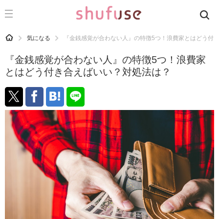
CATEGORY
記事カテゴリ
HOME
気になる
『金銭感覚が合わない人』の特徴5つ！浪費家とはどう付
気になる
『金銭感覚が合わない人』の特徴5つ！浪費家
運気
とはどう付き合えばいい？対処法は？
洗濯
生活の知恵
お金
掃除
マナー
趣味
食材辞典
おすすめ