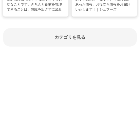
切なことです。きちんと食材を管理
あった情報、お役立ち情報をお届け
できることは、無駄を出さすに済み
いたします！｜シュフーズ
節約にもつながりますね。買う時の
見分け方や保存方法、下処理方法な
どが分かる食材辞典は大いに役立つ
でしょう。食材に関するお役立ち情
報やお悩み解消情報など盛りだくさ
カテゴリを見る
んにご紹介しています。