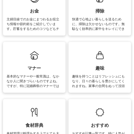
い洗い方をすれば自宅で洗うことが
できます。洗濯に関するお役立ち情
報やお悩み解消のための情報をご紹
お金
掃除
介しています。
主婦目線でのお金にまつわるお役立
快適で心地よい暮らしを送るため
ち情報や節約術をご紹介していま
に、掃除は欠かせないものです。無
す。貯蓄をするためのコツなどもチ
駄なく効率的に家中をキレイにでき
ェックしてみて下さいね♪まだ実践し
るよう、場所ごとの掃除方法やコ
ていないものがあれば、ぜひ取り入
ツ、アイテムをご紹介しています。
れてみてはいかがでしょうか。
掃除が苦手、洗剤で手肌が荒れてし
まう、時間がない、など掃除に関す
るお悩みを解消できるお役立ち情報
がたくさんあります。
マナー
趣味
基本的なマナーや一般常識は、なか
趣味を持つことはリフレッシュにも
なか人に聞きづらいものですよね。
なり、日々の暮らしを豊かにしてく
ですが、特に冠婚葬祭のマナーでは
れますね。家事の合間をぬって没頭
失礼があってはいけませんので、失
できる時間は、忙しくしていても充
敗は避けたいところです。大人とし
実感が味わえます。特にガーデニン
て知っておきたいマナー全般のお役
グやハーブ栽培は人気があり、他に
立ち情報やお悩み解消情報をご紹介
も読書やカメラ、旅行など皆さんが
しています。
楽しめそうな趣味に関する情報をご
紹介しています。
食材辞典
おすすめ
食材管理は料理をする上でとても大
おすすめ記事一覧です。特に人気が