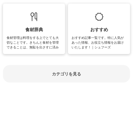
敗は避けたいところです。大人とし
実感が味わえます。特にガーデニン
て知っておきたいマナー全般のお役
グやハーブ栽培は人気があり、他に
立ち情報やお悩み解消情報をご紹介
も読書やカメラ、旅行など皆さんが
しています。
楽しめそうな趣味に関する情報をご
紹介しています。
食材辞典
おすすめ
食材管理は料理をする上でとても大
おすすめ記事一覧です。特に人気が
切なことです。きちんと食材を管理
あった情報、お役立ち情報をお届け
できることは、無駄を出さすに済み
いたします！｜シュフーズ
節約にもつながりますね。買う時の
見分け方や保存方法、下処理方法な
どが分かる食材辞典は大いに役立つ
でしょう。食材に関するお役立ち情
報やお悩み解消情報など盛りだくさ
カテゴリを見る
んにご紹介しています。