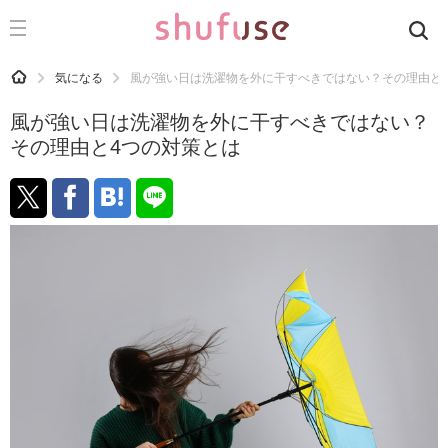
CATEGORY
記事カテゴリ
HOME
気になる
風が強い日は洗濯物を外に干すべきではない？その理由と
気になる
風が強い日は洗濯物を外に干すべきではない？
運気
その理由と4つの対策とは
洗濯
生活の知恵
お金
掃除
マナー
趣味
食材辞典
おすすめ