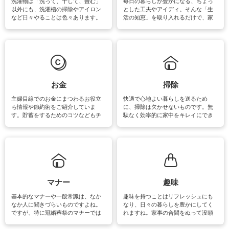
洗濯物は「洗って、干して、畳む」
毎日の暮らしが豊かになる、ちょっ
以外にも、洗濯槽の掃除やアイロン
とした工夫やアイディ。そんな「生
など日々やることは色々あります。
活の知恵」を取り入れるだけで、家
素材によっては、洗剤や洗い方を変
事が楽しくなったり便利になるでし
えなくてはいけません。梅雨の季節
ょう。日常のなかで、すぐに実践で
は部屋干しが多くなりニオイ対策も
きるおすすめの裏ワザをご紹介して
必要になりますね。カーテンやラグ
います。
マットなどの大きな洗濯物も、正し
い洗い方をすれば自宅で洗うことが
できます。洗濯に関するお役立ち情
報やお悩み解消のための情報をご紹
お金
掃除
介しています。
主婦目線でのお金にまつわるお役立
快適で心地よい暮らしを送るため
ち情報や節約術をご紹介していま
に、掃除は欠かせないものです。無
す。貯蓄をするためのコツなどもチ
駄なく効率的に家中をキレイにでき
ェックしてみて下さいね♪まだ実践し
るよう、場所ごとの掃除方法やコ
ていないものがあれば、ぜひ取り入
ツ、アイテムをご紹介しています。
れてみてはいかがでしょうか。
掃除が苦手、洗剤で手肌が荒れてし
まう、時間がない、など掃除に関す
るお悩みを解消できるお役立ち情報
がたくさんあります。
マナー
趣味
基本的なマナーや一般常識は、なか
趣味を持つことはリフレッシュにも
なか人に聞きづらいものですよね。
なり、日々の暮らしを豊かにしてく
ですが、特に冠婚葬祭のマナーでは
れますね。家事の合間をぬって没頭
失礼があってはいけませんので、失
できる時間は、忙しくしていても充