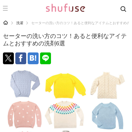
CATEGORY
記事カテゴリ
HOME
洗濯
セーターの洗い方のコツ！あると便利なアイテムとおすすめの
気になる
セーターの洗い方のコツ！あると便利なアイテ
運気
ムとおすすめの洗剤6選
洗濯
生活の知恵
お金
掃除
マナー
趣味
食材辞典
おすすめ