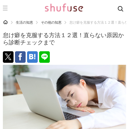
CATEGORY
記事カテゴリ
HOME
生活の知恵
その他の知恵
怠け癖を克服する方法１２選！直らな
気になる
怠け癖を克服する方法１２選！直らない原因か
運気
ら診断チェックまで
洗濯
生活の知恵
お金
掃除
マナー
趣味
食材辞典
おすすめ