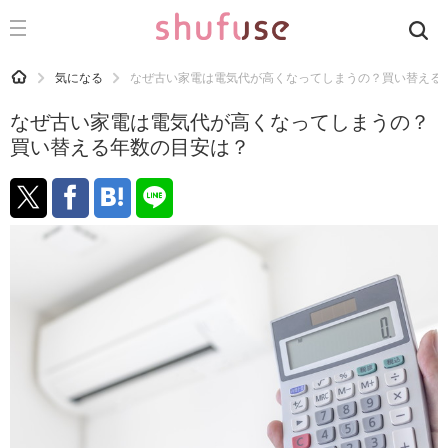
CATEGORY
記事カテゴリ
HOME
気になる
なぜ古い家電は電気代が高くなってしまうの？買い替える
気になる
なぜ古い家電は電気代が高くなってしまうの？
運気
買い替える年数の目安は？
洗濯
生活の知恵
お金
掃除
マナー
趣味
食材辞典
おすすめ