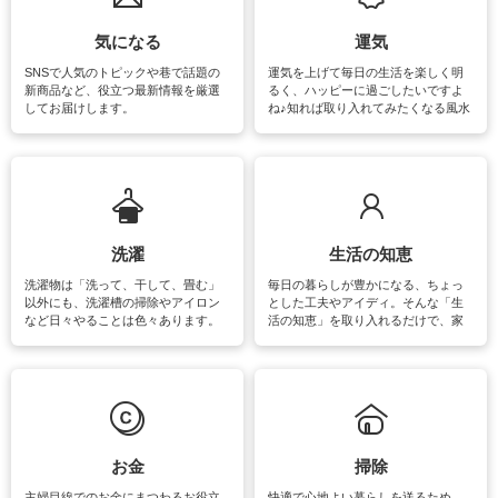
気になる
運気
SNSで人気のトピックや巷で話題の
運気を上げて毎日の生活を楽しく明
新商品など、役立つ最新情報を厳選
るく、ハッピーに過ごしたいですよ
してお届けします。
ね♪知れば取り入れてみたくなる風水
をはじめ、訪れたくなるパワースポ
ットや神社、お寺巡りなど運気をア
ップさせるための情報をご紹介して
います。
洗濯
生活の知恵
洗濯物は「洗って、干して、畳む」
毎日の暮らしが豊かになる、ちょっ
以外にも、洗濯槽の掃除やアイロン
とした工夫やアイディ。そんな「生
など日々やることは色々あります。
活の知恵」を取り入れるだけで、家
素材によっては、洗剤や洗い方を変
事が楽しくなったり便利になるでし
えなくてはいけません。梅雨の季節
ょう。日常のなかで、すぐに実践で
は部屋干しが多くなりニオイ対策も
きるおすすめの裏ワザをご紹介して
必要になりますね。カーテンやラグ
います。
マットなどの大きな洗濯物も、正し
い洗い方をすれば自宅で洗うことが
できます。洗濯に関するお役立ち情
報やお悩み解消のための情報をご紹
お金
掃除
介しています。
主婦目線でのお金にまつわるお役立
快適で心地よい暮らしを送るため