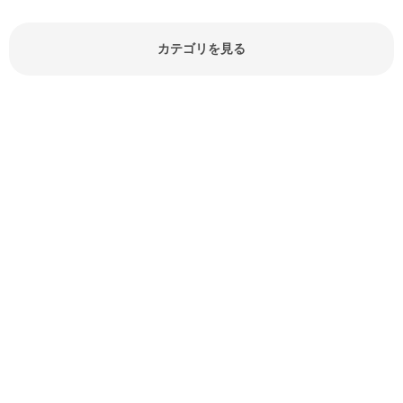
どが分かる食材辞典は大いに役立つ
でしょう。食材に関するお役立ち情
報やお悩み解消情報など盛りだくさ
カテゴリを見る
んにご紹介しています。