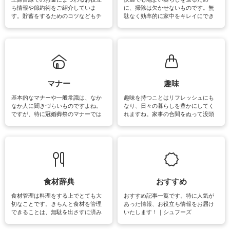
ち情報や節約術をご紹介していま
に、掃除は欠かせないものです。無
す。貯蓄をするためのコツなどもチ
駄なく効率的に家中をキレイにでき
ェックしてみて下さいね♪まだ実践し
るよう、場所ごとの掃除方法やコ
ていないものがあれば、ぜひ取り入
ツ、アイテムをご紹介しています。
れてみてはいかがでしょうか。
掃除が苦手、洗剤で手肌が荒れてし
まう、時間がない、など掃除に関す
るお悩みを解消できるお役立ち情報
がたくさんあります。
マナー
趣味
基本的なマナーや一般常識は、なか
趣味を持つことはリフレッシュにも
なか人に聞きづらいものですよね。
なり、日々の暮らしを豊かにしてく
ですが、特に冠婚葬祭のマナーでは
れますね。家事の合間をぬって没頭
失礼があってはいけませんので、失
できる時間は、忙しくしていても充
敗は避けたいところです。大人とし
実感が味わえます。特にガーデニン
て知っておきたいマナー全般のお役
グやハーブ栽培は人気があり、他に
立ち情報やお悩み解消情報をご紹介
も読書やカメラ、旅行など皆さんが
しています。
楽しめそうな趣味に関する情報をご
紹介しています。
食材辞典
おすすめ
食材管理は料理をする上でとても大
おすすめ記事一覧です。特に人気が
切なことです。きちんと食材を管理
あった情報、お役立ち情報をお届け
できることは、無駄を出さすに済み
いたします！｜シュフーズ
節約にもつながりますね。買う時の
見分け方や保存方法、下処理方法な