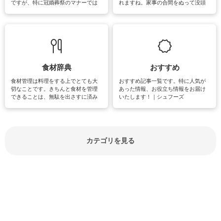
ですが、特に冠婚葬祭のマナーでは
れますね。家事の合間をぬって没頭
失礼があってはいけませんので、失
できる時間は、忙しくしていても充
敗は避けたいところです。大人とし
実感が味わえます。特にガーデニン
て知っておきたいマナー全般のお役
グやハーブ栽培は人気があり、他に
立ち情報やお悩み解消情報をご紹介
も読書やカメラ、旅行など皆さんが
しています。
楽しめそうな趣味に関する情報をご
紹介しています。
食材辞典
おすすめ
食材管理は料理をする上でとても大
おすすめ記事一覧です。特に人気が
切なことです。きちんと食材を管理
あった情報、お役立ち情報をお届け
できることは、無駄を出さすに済み
いたします！｜シュフーズ
節約にもつながりますね。買う時の
見分け方や保存方法、下処理方法な
どが分かる食材辞典は大いに役立つ
でしょう。食材に関するお役立ち情
報やお悩み解消情報など盛りだくさ
カテゴリを見る
んにご紹介しています。