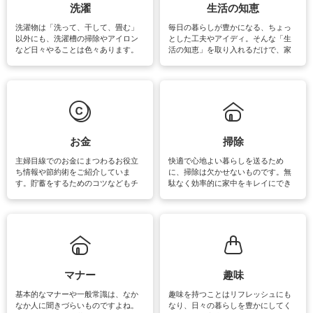
洗濯
生活の知恵
洗濯物は「洗って、干して、畳む」
毎日の暮らしが豊かになる、ちょっ
以外にも、洗濯槽の掃除やアイロン
とした工夫やアイディ。そんな「生
など日々やることは色々あります。
活の知恵」を取り入れるだけで、家
素材によっては、洗剤や洗い方を変
事が楽しくなったり便利になるでし
えなくてはいけません。梅雨の季節
ょう。日常のなかで、すぐに実践で
は部屋干しが多くなりニオイ対策も
きるおすすめの裏ワザをご紹介して
必要になりますね。カーテンやラグ
います。
マットなどの大きな洗濯物も、正し
い洗い方をすれば自宅で洗うことが
できます。洗濯に関するお役立ち情
報やお悩み解消のための情報をご紹
お金
掃除
介しています。
主婦目線でのお金にまつわるお役立
快適で心地よい暮らしを送るため
ち情報や節約術をご紹介していま
に、掃除は欠かせないものです。無
す。貯蓄をするためのコツなどもチ
駄なく効率的に家中をキレイにでき
ェックしてみて下さいね♪まだ実践し
るよう、場所ごとの掃除方法やコ
ていないものがあれば、ぜひ取り入
ツ、アイテムをご紹介しています。
れてみてはいかがでしょうか。
掃除が苦手、洗剤で手肌が荒れてし
まう、時間がない、など掃除に関す
るお悩みを解消できるお役立ち情報
がたくさんあります。
マナー
趣味
基本的なマナーや一般常識は、なか
趣味を持つことはリフレッシュにも
なか人に聞きづらいものですよね。
なり、日々の暮らしを豊かにしてく