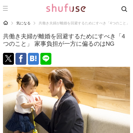
CATEGORY
記事カテゴリ
HOME
気になる
共働き夫婦が離婚を回避するためにすべき「4つのこと」 
気になる
共働き夫婦が離婚を回避するためにすべき「4
運気
つのこと」 家事負担が一方に偏るのはNG
洗濯
生活の知恵
お金
掃除
マナー
趣味
食材辞典
おすすめ