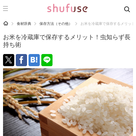
CATEGORY
記事カテゴリ
HOME
食材辞典
保存方法（その他）
お米を冷蔵庫で保存するメリット
気になる
お米を冷蔵庫で保存するメリット！虫知らず長
運気
持ち術
洗濯
生活の知恵
お金
掃除
マナー
趣味
食材辞典
おすすめ