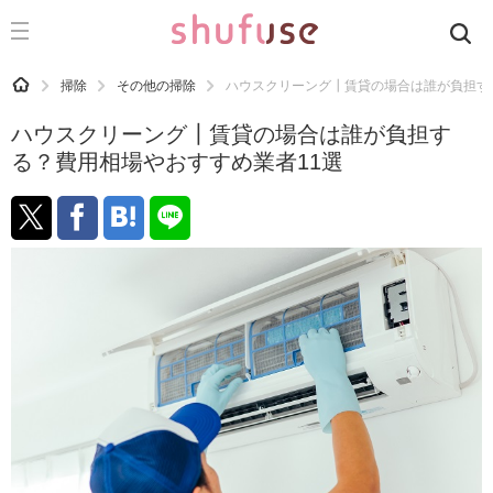
CATEGORY
記事カテゴリ
HOME
掃除
その他の掃除
ハウスクリーング┃賃貸の場合は誰が負担す
気になる
ハウスクリーング┃賃貸の場合は誰が負担す
運気
る？費用相場やおすすめ業者11選
洗濯
生活の知恵
お金
掃除
マナー
趣味
食材辞典
おすすめ