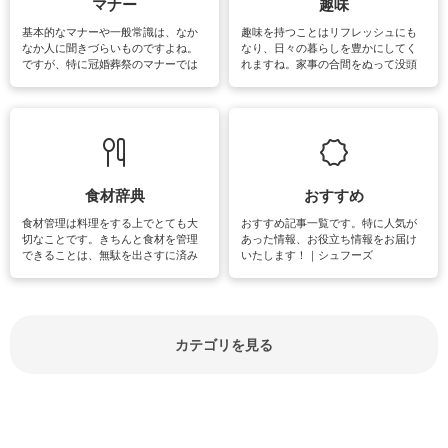
マナー
趣味
基本的なマナーや一般常識は、なか
趣味を持つことはリフレッシュにも
なか人に聞きづらいものですよね。
なり、日々の暮らしを豊かにしてく
ですが、特に冠婚葬祭のマナーでは
れますね。家事の合間をぬって没頭
失礼があってはいけませんので、失
できる時間は、忙しくしていても充
敗は避けたいところです。大人とし
実感が味わえます。特にガーデニン
て知っておきたいマナー全般のお役
グやハーブ栽培は人気があり、他に
立ち情報やお悩み解消情報をご紹介
も読書やカメラ、旅行など皆さんが
しています。
楽しめそうな趣味に関する情報をご
紹介しています。
食材辞典
おすすめ
食材管理は料理をする上でとても大
おすすめ記事一覧です。特に人気が
切なことです。きちんと食材を管理
あった情報、お役立ち情報をお届け
できることは、無駄を出さすに済み
いたします！｜シュフーズ
節約にもつながりますね。買う時の
見分け方や保存方法、下処理方法な
どが分かる食材辞典は大いに役立つ
でしょう。食材に関するお役立ち情
報やお悩み解消情報など盛りだくさ
カテゴリを見る
んにご紹介しています。