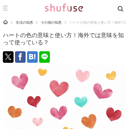
CATEGORY
記事カテゴリ
HOME
生活の知恵
その他の知恵
ハートの色の意味と使い方！海外では
気になる
ハートの色の意味と使い方！海外では意味を知
運気
って使っている？
洗濯
生活の知恵
お金
掃除
マナー
趣味
食材辞典
おすすめ