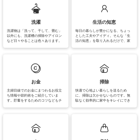
います。
洗濯
生活の知恵
洗濯物は「洗って、干して、畳む」
毎日の暮らしが豊かになる、ちょっ
以外にも、洗濯槽の掃除やアイロン
とした工夫やアイディ。そんな「生
など日々やることは色々あります。
活の知恵」を取り入れるだけで、家
素材によっては、洗剤や洗い方を変
事が楽しくなったり便利になるでし
えなくてはいけません。梅雨の季節
ょう。日常のなかで、すぐに実践で
は部屋干しが多くなりニオイ対策も
きるおすすめの裏ワザをご紹介して
必要になりますね。カーテンやラグ
います。
マットなどの大きな洗濯物も、正し
い洗い方をすれば自宅で洗うことが
できます。洗濯に関するお役立ち情
報やお悩み解消のための情報をご紹
お金
掃除
介しています。
主婦目線でのお金にまつわるお役立
快適で心地よい暮らしを送るため
ち情報や節約術をご紹介していま
に、掃除は欠かせないものです。無
す。貯蓄をするためのコツなどもチ
駄なく効率的に家中をキレイにでき
ェックしてみて下さいね♪まだ実践し
るよう、場所ごとの掃除方法やコ
ていないものがあれば、ぜひ取り入
ツ、アイテムをご紹介しています。
れてみてはいかがでしょうか。
掃除が苦手、洗剤で手肌が荒れてし
まう、時間がない、など掃除に関す
るお悩みを解消できるお役立ち情報
がたくさんあります。