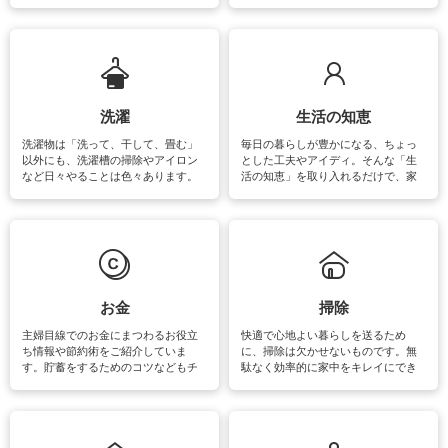
をはじめ、訪れたくなるパワースポ
ットや神社、お寺巡りなど運気をア
ップさせるための情報をご紹介して
います。
洗濯
生活の知恵
洗濯物は「洗って、干して、畳む」
毎日の暮らしが豊かになる、ちょっ
以外にも、洗濯槽の掃除やアイロン
とした工夫やアイディ。そんな「生
など日々やることは色々あります。
活の知恵」を取り入れるだけで、家
素材によっては、洗剤や洗い方を変
事が楽しくなったり便利になるでし
えなくてはいけません。梅雨の季節
ょう。日常のなかで、すぐに実践で
は部屋干しが多くなりニオイ対策も
きるおすすめの裏ワザをご紹介して
必要になりますね。カーテンやラグ
います。
マットなどの大きな洗濯物も、正し
い洗い方をすれば自宅で洗うことが
できます。洗濯に関するお役立ち情
報やお悩み解消のための情報をご紹
お金
掃除
介しています。
主婦目線でのお金にまつわるお役立
快適で心地よい暮らしを送るため
ち情報や節約術をご紹介していま
に、掃除は欠かせないものです。無
す。貯蓄をするためのコツなどもチ
駄なく効率的に家中をキレイにでき
ェックしてみて下さいね♪まだ実践し
るよう、場所ごとの掃除方法やコ
ていないものがあれば、ぜひ取り入
ツ、アイテムをご紹介しています。
れてみてはいかがでしょうか。
掃除が苦手、洗剤で手肌が荒れてし
まう、時間がない、など掃除に関す
るお悩みを解消できるお役立ち情報