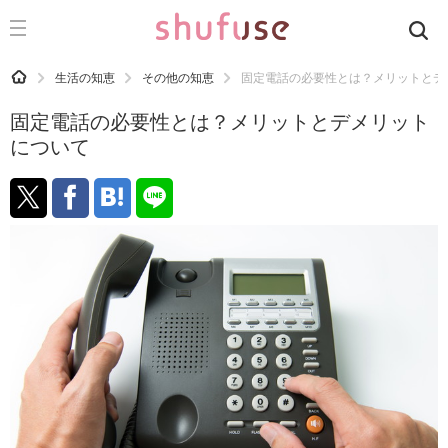
CATEGORY
記事カテゴリ
HOME
生活の知恵
その他の知恵
固定電話の必要性とは？メリットとデ
気になる
固定電話の必要性とは？メリットとデメリット
運気
について
洗濯
生活の知恵
お金
掃除
マナー
趣味
食材辞典
おすすめ