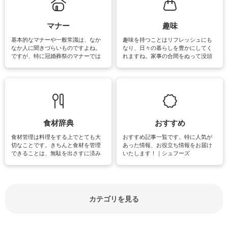
がたくさんあります。
マナー
趣味
基本的なマナーや一般常識は、なか
趣味を持つことはリフレッシュにも
なか人に聞きづらいものですよね。
なり、日々の暮らしを豊かにしてく
ですが、特に冠婚葬祭のマナーでは
れますね。家事の合間をぬって没頭
失礼があってはいけませんので、失
できる時間は、忙しくしていても充
敗は避けたいところです。大人とし
実感が味わえます。特にガーデニン
て知っておきたいマナー全般のお役
グやハーブ栽培は人気があり、他に
立ち情報やお悩み解消情報をご紹介
も読書やカメラ、旅行など皆さんが
しています。
楽しめそうな趣味に関する情報をご
紹介しています。
食材辞典
おすすめ
食材管理は料理をする上でとても大
おすすめ記事一覧です。特に人気が
切なことです。きちんと食材を管理
あった情報、お役立ち情報をお届け
できることは、無駄を出さすに済み
いたします！｜シュフーズ
節約にもつながりますね。買う時の
見分け方や保存方法、下処理方法な
どが分かる食材辞典は大いに役立つ
でしょう。食材に関するお役立ち情
報やお悩み解消情報など盛りだくさ
カテゴリを見る
んにご紹介しています。