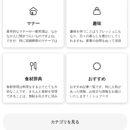
まう、時間がない、など掃除に関す
るお悩みを解消できるお役立ち情報
がたくさんあります。
マナー
趣味
基本的なマナーや一般常識は、なか
趣味を持つことはリフレッシュにも
なか人に聞きづらいものですよね。
なり、日々の暮らしを豊かにしてく
ですが、特に冠婚葬祭のマナーでは
れますね。家事の合間をぬって没頭
失礼があってはいけませんので、失
できる時間は、忙しくしていても充
敗は避けたいところです。大人とし
実感が味わえます。特にガーデニン
て知っておきたいマナー全般のお役
グやハーブ栽培は人気があり、他に
立ち情報やお悩み解消情報をご紹介
も読書やカメラ、旅行など皆さんが
しています。
楽しめそうな趣味に関する情報をご
紹介しています。
食材辞典
おすすめ
食材管理は料理をする上でとても大
おすすめ記事一覧です。特に人気が
切なことです。きちんと食材を管理
あった情報、お役立ち情報をお届け
できることは、無駄を出さすに済み
いたします！｜シュフーズ
節約にもつながりますね。買う時の
見分け方や保存方法、下処理方法な
どが分かる食材辞典は大いに役立つ
でしょう。食材に関するお役立ち情
報やお悩み解消情報など盛りだくさ
カテゴリを見る
んにご紹介しています。