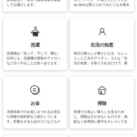
してお届けします。
ね♪知れば取り入れてみたくなる風水
をはじめ、訪れたくなるパワースポ
ットや神社、お寺巡りなど運気をア
ップさせるための情報をご紹介して
います。
洗濯
生活の知恵
洗濯物は「洗って、干して、畳む」
毎日の暮らしが豊かになる、ちょっ
以外にも、洗濯槽の掃除やアイロン
とした工夫やアイディ。そんな「生
など日々やることは色々あります。
活の知恵」を取り入れるだけで、家
素材によっては、洗剤や洗い方を変
事が楽しくなったり便利になるでし
えなくてはいけません。梅雨の季節
ょう。日常のなかで、すぐに実践で
は部屋干しが多くなりニオイ対策も
きるおすすめの裏ワザをご紹介して
必要になりますね。カーテンやラグ
います。
マットなどの大きな洗濯物も、正し
い洗い方をすれば自宅で洗うことが
できます。洗濯に関するお役立ち情
報やお悩み解消のための情報をご紹
お金
掃除
介しています。
主婦目線でのお金にまつわるお役立
快適で心地よい暮らしを送るため
ち情報や節約術をご紹介していま
に、掃除は欠かせないものです。無
す。貯蓄をするためのコツなどもチ
駄なく効率的に家中をキレイにでき
ェックしてみて下さいね♪まだ実践し
るよう、場所ごとの掃除方法やコ
ていないものがあれば、ぜひ取り入
ツ、アイテムをご紹介しています。
れてみてはいかがでしょうか。
掃除が苦手、洗剤で手肌が荒れてし