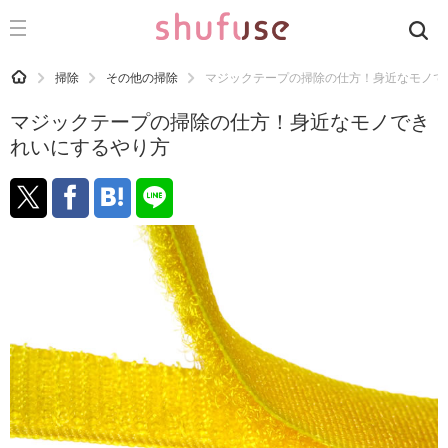
CATEGORY
記事カテゴリ
HOME
掃除
その他の掃除
マジックテープの掃除の仕方！身近なモノで
気になる
マジックテープの掃除の仕方！身近なモノでき
運気
れいにするやり方
洗濯
生活の知恵
お金
掃除
マナー
趣味
食材辞典
おすすめ