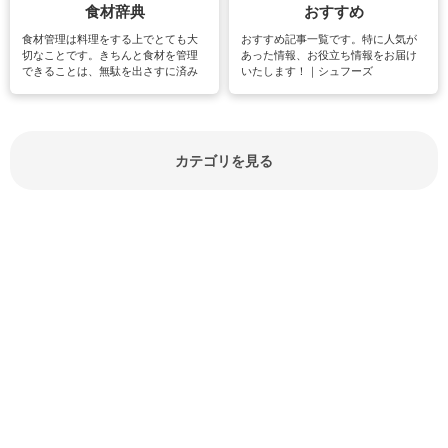
食材辞典
おすすめ
食材管理は料理をする上でとても大
おすすめ記事一覧です。特に人気が
切なことです。きちんと食材を管理
あった情報、お役立ち情報をお届け
できることは、無駄を出さすに済み
いたします！｜シュフーズ
節約にもつながりますね。買う時の
見分け方や保存方法、下処理方法な
どが分かる食材辞典は大いに役立つ
でしょう。食材に関するお役立ち情
報やお悩み解消情報など盛りだくさ
カテゴリを見る
んにご紹介しています。