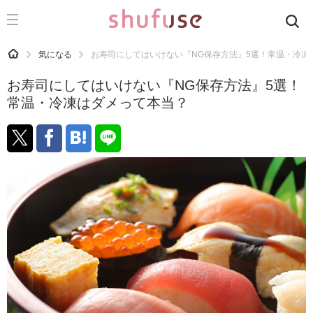
CATEGORY
記事カテゴリ
HOME
気になる
お寿司にしてはいけない『NG保存方法』5選！常温・冷凍
気になる
お寿司にしてはいけない『NG保存方法』5選！
運気
常温・冷凍はダメって本当？
洗濯
生活の知恵
お金
掃除
マナー
趣味
食材辞典
おすすめ