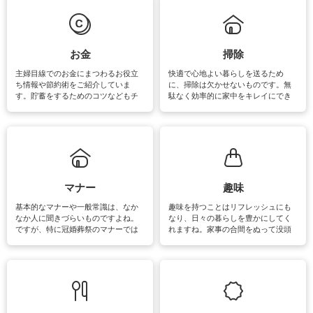
必要になりますね。カーテンやラグ
います。
マットなどの大きな洗濯物も、正し
い洗い方をすれば自宅で洗うことが
できます。洗濯に関するお役立ち情
報やお悩み解消のための情報をご紹
お金
掃除
介しています。
主婦目線でのお金にまつわるお役立
快適で心地よい暮らしを送るため
ち情報や節約術をご紹介していま
に、掃除は欠かせないものです。無
す。貯蓄をするためのコツなどもチ
駄なく効率的に家中をキレイにでき
ェックしてみて下さいね♪まだ実践し
るよう、場所ごとの掃除方法やコ
ていないものがあれば、ぜひ取り入
ツ、アイテムをご紹介しています。
れてみてはいかがでしょうか。
掃除が苦手、洗剤で手肌が荒れてし
まう、時間がない、など掃除に関す
るお悩みを解消できるお役立ち情報
がたくさんあります。
マナー
趣味
基本的なマナーや一般常識は、なか
趣味を持つことはリフレッシュにも
なか人に聞きづらいものですよね。
なり、日々の暮らしを豊かにしてく
ですが、特に冠婚葬祭のマナーでは
れますね。家事の合間をぬって没頭
失礼があってはいけませんので、失
できる時間は、忙しくしていても充
敗は避けたいところです。大人とし
実感が味わえます。特にガーデニン
て知っておきたいマナー全般のお役
グやハーブ栽培は人気があり、他に
立ち情報やお悩み解消情報をご紹介
も読書やカメラ、旅行など皆さんが
しています。
楽しめそうな趣味に関する情報をご
紹介しています。