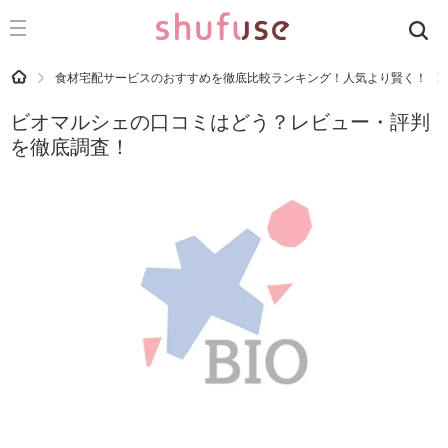
CATEGORY
記事カテゴリ
HOME
食材宅配サービスのおすすめを徹底比較ランキング！人気より賢く！
気になる
ビオマルシェの口コミはどう？レビュー・評判
運気
を徹底調査！
洗濯
生活の知恵
お金
掃除
マナー
趣味
食材辞典
おすすめ