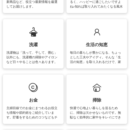
新商品など、役立つ最新情報を厳選
るく、ハッピーに過ごしたいですよ
してお届けします。
ね♪知れば取り入れてみたくなる風水
をはじめ、訪れたくなるパワースポ
ットや神社、お寺巡りなど運気をア
ップさせるための情報をご紹介して
います。
洗濯
生活の知恵
洗濯物は「洗って、干して、畳む」
毎日の暮らしが豊かになる、ちょっ
以外にも、洗濯槽の掃除やアイロン
とした工夫やアイディ。そんな「生
など日々やることは色々あります。
活の知恵」を取り入れるだけで、家
素材によっては、洗剤や洗い方を変
事が楽しくなったり便利になるでし
えなくてはいけません。梅雨の季節
ょう。日常のなかで、すぐに実践で
は部屋干しが多くなりニオイ対策も
きるおすすめの裏ワザをご紹介して
必要になりますね。カーテンやラグ
います。
マットなどの大きな洗濯物も、正し
い洗い方をすれば自宅で洗うことが
できます。洗濯に関するお役立ち情
報やお悩み解消のための情報をご紹
お金
掃除
介しています。
主婦目線でのお金にまつわるお役立
快適で心地よい暮らしを送るため
ち情報や節約術をご紹介していま
に、掃除は欠かせないものです。無
す。貯蓄をするためのコツなどもチ
駄なく効率的に家中をキレイにでき
ェックしてみて下さいね♪まだ実践し
るよう、場所ごとの掃除方法やコ
ていないものがあれば、ぜひ取り入
ツ、アイテムをご紹介しています。