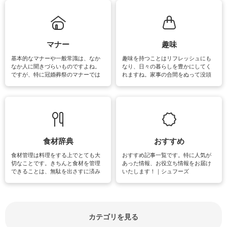
れてみてはいかがでしょうか。
掃除が苦手、洗剤で手肌が荒れてし
まう、時間がない、など掃除に関す
るお悩みを解消できるお役立ち情報
がたくさんあります。
マナー
趣味
基本的なマナーや一般常識は、なか
趣味を持つことはリフレッシュにも
なか人に聞きづらいものですよね。
なり、日々の暮らしを豊かにしてく
ですが、特に冠婚葬祭のマナーでは
れますね。家事の合間をぬって没頭
失礼があってはいけませんので、失
できる時間は、忙しくしていても充
敗は避けたいところです。大人とし
実感が味わえます。特にガーデニン
て知っておきたいマナー全般のお役
グやハーブ栽培は人気があり、他に
立ち情報やお悩み解消情報をご紹介
も読書やカメラ、旅行など皆さんが
しています。
楽しめそうな趣味に関する情報をご
紹介しています。
食材辞典
おすすめ
食材管理は料理をする上でとても大
おすすめ記事一覧です。特に人気が
切なことです。きちんと食材を管理
あった情報、お役立ち情報をお届け
できることは、無駄を出さすに済み
いたします！｜シュフーズ
節約にもつながりますね。買う時の
見分け方や保存方法、下処理方法な
どが分かる食材辞典は大いに役立つ
でしょう。食材に関するお役立ち情
報やお悩み解消情報など盛りだくさ
カテゴリを見る
んにご紹介しています。