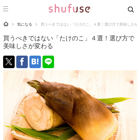
CATEGORY
記事カテゴリ
HOME
気になる
買うべきではない「たけのこ」４選！選び方で美味しさが
気になる
買うべきではない「たけのこ」４選！選び方で
運気
美味しさが変わる
洗濯
生活の知恵
お金
掃除
マナー
趣味
食材辞典
おすすめ