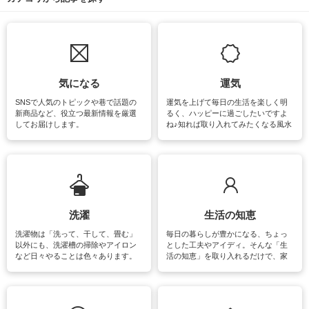
気になる
運気
SNSで人気のトピックや巷で話題の
運気を上げて毎日の生活を楽しく明
新商品など、役立つ最新情報を厳選
るく、ハッピーに過ごしたいですよ
してお届けします。
ね♪知れば取り入れてみたくなる風水
をはじめ、訪れたくなるパワースポ
ットや神社、お寺巡りなど運気をア
ップさせるための情報をご紹介して
います。
洗濯
生活の知恵
洗濯物は「洗って、干して、畳む」
毎日の暮らしが豊かになる、ちょっ
以外にも、洗濯槽の掃除やアイロン
とした工夫やアイディ。そんな「生
など日々やることは色々あります。
活の知恵」を取り入れるだけで、家
素材によっては、洗剤や洗い方を変
事が楽しくなったり便利になるでし
えなくてはいけません。梅雨の季節
ょう。日常のなかで、すぐに実践で
は部屋干しが多くなりニオイ対策も
きるおすすめの裏ワザをご紹介して
必要になりますね。カーテンやラグ
います。