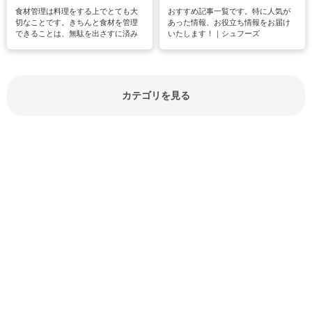
食材管理は料理をする上でとても大
おすすめ記事一覧です。特に人気が
切なことです。きちんと食材を管理
あった情報、お役立ち情報をお届け
できることは、無駄を出さすに済み
いたします！｜シュフーズ
節約にもつながりますね。買う時の
見分け方や保存方法、下処理方法な
どが分かる食材辞典は大いに役立つ
でしょう。食材に関するお役立ち情
報やお悩み解消情報など盛りだくさ
カテゴリを見る
んにご紹介しています。