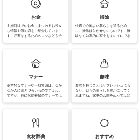
マットなどの大きな洗濯物も、正し
い洗い方をすれば自宅で洗うことが
できます。洗濯に関するお役立ち情
報やお悩み解消のための情報をご紹
お金
掃除
介しています。
主婦目線でのお金にまつわるお役立
快適で心地よい暮らしを送るため
ち情報や節約術をご紹介していま
に、掃除は欠かせないものです。無
す。貯蓄をするためのコツなどもチ
駄なく効率的に家中をキレイにでき
ェックしてみて下さいね♪まだ実践し
るよう、場所ごとの掃除方法やコ
ていないものがあれば、ぜひ取り入
ツ、アイテムをご紹介しています。
れてみてはいかがでしょうか。
掃除が苦手、洗剤で手肌が荒れてし
まう、時間がない、など掃除に関す
るお悩みを解消できるお役立ち情報
がたくさんあります。
マナー
趣味
基本的なマナーや一般常識は、なか
趣味を持つことはリフレッシュにも
なか人に聞きづらいものですよね。
なり、日々の暮らしを豊かにしてく
ですが、特に冠婚葬祭のマナーでは
れますね。家事の合間をぬって没頭
失礼があってはいけませんので、失
できる時間は、忙しくしていても充
敗は避けたいところです。大人とし
実感が味わえます。特にガーデニン
て知っておきたいマナー全般のお役
グやハーブ栽培は人気があり、他に
立ち情報やお悩み解消情報をご紹介
も読書やカメラ、旅行など皆さんが
しています。
楽しめそうな趣味に関する情報をご
紹介しています。
食材辞典
おすすめ