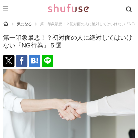
CATEGORY
記事カテゴリ
HOME
気になる
第一印象最悪！？初対面の人に絶対してはいけない『NG
気になる
第一印象最悪！？初対面の人に絶対してはいけ
運気
ない『NG行為』５選
洗濯
生活の知恵
お金
掃除
マナー
趣味
食材辞典
おすすめ