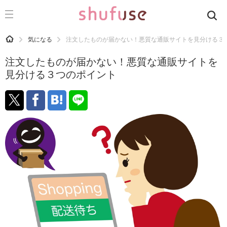
CATEGORY
記事カテゴリ
HOME
気になる
注文したものが届かない！悪質な通販サイトを見分ける３
気になる
注文したものが届かない！悪質な通販サイトを
運気
見分ける３つのポイント
洗濯
生活の知恵
お金
掃除
マナー
趣味
食材辞典
おすすめ