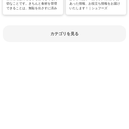
切なことです。きちんと食材を管理
あった情報、お役立ち情報をお届け
できることは、無駄を出さすに済み
いたします！｜シュフーズ
節約にもつながりますね。買う時の
見分け方や保存方法、下処理方法な
どが分かる食材辞典は大いに役立つ
でしょう。食材に関するお役立ち情
報やお悩み解消情報など盛りだくさ
カテゴリを見る
んにご紹介しています。