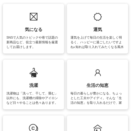
気になる
運気
SNSで人気のトピックや巷で話題の
運気を上げて毎日の生活を楽しく明
新商品など、役立つ最新情報を厳選
るく、ハッピーに過ごしたいですよ
してお届けします。
ね♪知れば取り入れてみたくなる風水
をはじめ、訪れたくなるパワースポ
ットや神社、お寺巡りなど運気をア
ップさせるための情報をご紹介して
います。
洗濯
生活の知恵
洗濯物は「洗って、干して、畳む」
毎日の暮らしが豊かになる、ちょっ
以外にも、洗濯槽の掃除やアイロン
とした工夫やアイディ。そんな「生
など日々やることは色々あります。
活の知恵」を取り入れるだけで、家
素材によっては、洗剤や洗い方を変
事が楽しくなったり便利になるでし
えなくてはいけません。梅雨の季節
ょう。日常のなかで、すぐに実践で
は部屋干しが多くなりニオイ対策も
きるおすすめの裏ワザをご紹介して
必要になりますね。カーテンやラグ
います。
マットなどの大きな洗濯物も、正し
い洗い方をすれば自宅で洗うことが