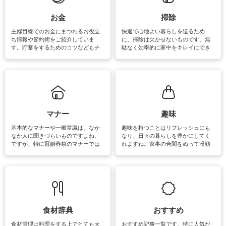
できます。洗濯に関するお役立ち情
報やお悩み解消のための情報をご紹
お金
掃除
介しています。
主婦目線でのお金にまつわるお役立
快適で心地よい暮らしを送るため
ち情報や節約術をご紹介していま
に、掃除は欠かせないものです。無
す。貯蓄をするためのコツなどもチ
駄なく効率的に家中をキレイにでき
ェックしてみて下さいね♪まだ実践し
るよう、場所ごとの掃除方法やコ
ていないものがあれば、ぜひ取り入
ツ、アイテムをご紹介しています。
れてみてはいかがでしょうか。
掃除が苦手、洗剤で手肌が荒れてし
まう、時間がない、など掃除に関す
るお悩みを解消できるお役立ち情報
がたくさんあります。
マナー
趣味
基本的なマナーや一般常識は、なか
趣味を持つことはリフレッシュにも
なか人に聞きづらいものですよね。
なり、日々の暮らしを豊かにしてく
ですが、特に冠婚葬祭のマナーでは
れますね。家事の合間をぬって没頭
失礼があってはいけませんので、失
できる時間は、忙しくしていても充
敗は避けたいところです。大人とし
実感が味わえます。特にガーデニン
て知っておきたいマナー全般のお役
グやハーブ栽培は人気があり、他に
立ち情報やお悩み解消情報をご紹介
も読書やカメラ、旅行など皆さんが
しています。
楽しめそうな趣味に関する情報をご
紹介しています。
食材辞典
おすすめ
食材管理は料理をする上でとても大
おすすめ記事一覧です。特に人気が