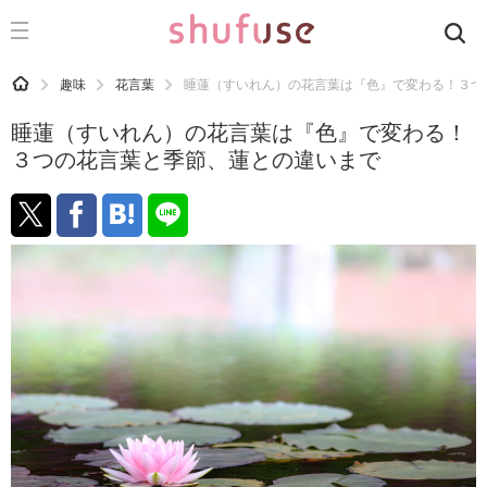
CATEGORY
記事カテゴリ
HOME
趣味
花言葉
睡蓮（すいれん）の花言葉は『色』で変わる！３つ
気になる
睡蓮（すいれん）の花言葉は『色』で変わる！
運気
３つの花言葉と季節、蓮との違いまで
洗濯
生活の知恵
お金
掃除
マナー
趣味
食材辞典
おすすめ