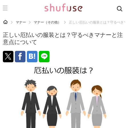
CATEGORY
記事カテゴリ
HOME
マナー
マナー（その他）
正しい厄払いの服装とは？守るべきマ
気になる
正しい厄払いの服装とは？守るべきマナーと注
運気
意点について
洗濯
生活の知恵
お金
掃除
マナー
趣味
食材辞典
おすすめ