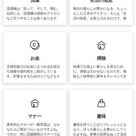
洗濯
生活の知恵
洗濯物は「洗って、干して、畳む」
毎日の暮らしが豊かになる、ちょっ
以外にも、洗濯槽の掃除やアイロン
とした工夫やアイディ。そんな「生
など日々やることは色々あります。
活の知恵」を取り入れるだけで、家
素材によっては、洗剤や洗い方を変
事が楽しくなったり便利になるでし
えなくてはいけません。梅雨の季節
ょう。日常のなかで、すぐに実践で
は部屋干しが多くなりニオイ対策も
きるおすすめの裏ワザをご紹介して
必要になりますね。カーテンやラグ
います。
マットなどの大きな洗濯物も、正し
い洗い方をすれば自宅で洗うことが
できます。洗濯に関するお役立ち情
報やお悩み解消のための情報をご紹
お金
掃除
介しています。
主婦目線でのお金にまつわるお役立
快適で心地よい暮らしを送るため
ち情報や節約術をご紹介していま
に、掃除は欠かせないものです。無
す。貯蓄をするためのコツなどもチ
駄なく効率的に家中をキレイにでき
ェックしてみて下さいね♪まだ実践し
るよう、場所ごとの掃除方法やコ
ていないものがあれば、ぜひ取り入
ツ、アイテムをご紹介しています。
れてみてはいかがでしょうか。
掃除が苦手、洗剤で手肌が荒れてし
まう、時間がない、など掃除に関す
るお悩みを解消できるお役立ち情報
がたくさんあります。
マナー
趣味
基本的なマナーや一般常識は、なか
趣味を持つことはリフレッシュにも
なか人に聞きづらいものですよね。
なり、日々の暮らしを豊かにしてく
ですが、特に冠婚葬祭のマナーでは
れますね。家事の合間をぬって没頭