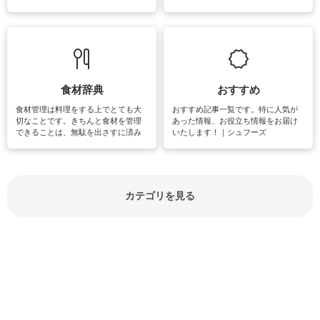
失礼があってはいけませんので、失
できる時間は、忙しくしていても充
敗は避けたいところです。大人とし
実感が味わえます。特にガーデニン
て知っておきたいマナー全般のお役
グやハーブ栽培は人気があり、他に
立ち情報やお悩み解消情報をご紹介
も読書やカメラ、旅行など皆さんが
しています。
楽しめそうな趣味に関する情報をご
紹介しています。
食材辞典
おすすめ
食材管理は料理をする上でとても大
おすすめ記事一覧です。特に人気が
切なことです。きちんと食材を管理
あった情報、お役立ち情報をお届け
できることは、無駄を出さすに済み
いたします！｜シュフーズ
節約にもつながりますね。買う時の
見分け方や保存方法、下処理方法な
どが分かる食材辞典は大いに役立つ
でしょう。食材に関するお役立ち情
報やお悩み解消情報など盛りだくさ
カテゴリを見る
んにご紹介しています。