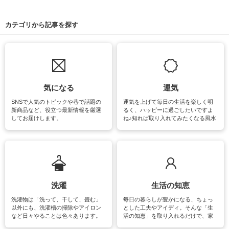
カテゴリから記事を探す
気になる
運気
SNSで人気のトピックや巷で話題の
運気を上げて毎日の生活を楽しく明
新商品など、役立つ最新情報を厳選
るく、ハッピーに過ごしたいですよ
してお届けします。
ね♪知れば取り入れてみたくなる風水
をはじめ、訪れたくなるパワースポ
ットや神社、お寺巡りなど運気をア
ップさせるための情報をご紹介して
います。
洗濯
生活の知恵
洗濯物は「洗って、干して、畳む」
毎日の暮らしが豊かになる、ちょっ
以外にも、洗濯槽の掃除やアイロン
とした工夫やアイディ。そんな「生
など日々やることは色々あります。
活の知恵」を取り入れるだけで、家
素材によっては、洗剤や洗い方を変
事が楽しくなったり便利になるでし