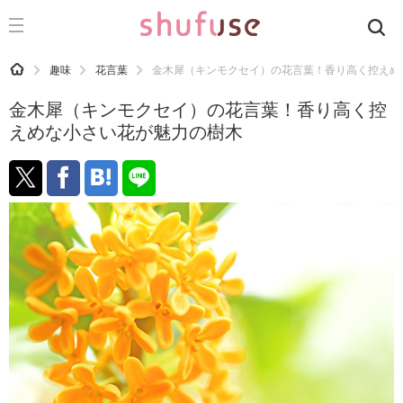
CATEGORY
記事カテゴリ
HOME
趣味
花言葉
金木犀（キンモクセイ）の花言葉！香り高く控えめ
気になる
金木犀（キンモクセイ）の花言葉！香り高く控
運気
えめな小さい花が魅力の樹木
洗濯
生活の知恵
お金
掃除
マナー
趣味
食材辞典
おすすめ