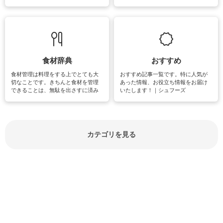
失礼があってはいけませんので、失
できる時間は、忙しくしていても充
敗は避けたいところです。大人とし
実感が味わえます。特にガーデニン
て知っておきたいマナー全般のお役
グやハーブ栽培は人気があり、他に
立ち情報やお悩み解消情報をご紹介
も読書やカメラ、旅行など皆さんが
しています。
楽しめそうな趣味に関する情報をご
紹介しています。
食材辞典
おすすめ
食材管理は料理をする上でとても大
おすすめ記事一覧です。特に人気が
切なことです。きちんと食材を管理
あった情報、お役立ち情報をお届け
できることは、無駄を出さすに済み
いたします！｜シュフーズ
節約にもつながりますね。買う時の
見分け方や保存方法、下処理方法な
どが分かる食材辞典は大いに役立つ
でしょう。食材に関するお役立ち情
報やお悩み解消情報など盛りだくさ
カテゴリを見る
んにご紹介しています。