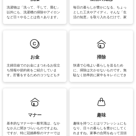
洗濯物は「洗って、干して、畳む」
毎日の暮らしが豊かになる、ちょっ
以外にも、洗濯槽の掃除やアイロン
とした工夫やアイディ。そんな「生
など日々やることは色々あります。
活の知恵」を取り入れるだけで、家
素材によっては、洗剤や洗い方を変
事が楽しくなったり便利になるでし
えなくてはいけません。梅雨の季節
ょう。日常のなかで、すぐに実践で
は部屋干しが多くなりニオイ対策も
きるおすすめの裏ワザをご紹介して
必要になりますね。カーテンやラグ
います。
マットなどの大きな洗濯物も、正し
い洗い方をすれば自宅で洗うことが
できます。洗濯に関するお役立ち情
報やお悩み解消のための情報をご紹
お金
掃除
介しています。
主婦目線でのお金にまつわるお役立
快適で心地よい暮らしを送るため
ち情報や節約術をご紹介していま
に、掃除は欠かせないものです。無
す。貯蓄をするためのコツなどもチ
駄なく効率的に家中をキレイにでき
ェックしてみて下さいね♪まだ実践し
るよう、場所ごとの掃除方法やコ
ていないものがあれば、ぜひ取り入
ツ、アイテムをご紹介しています。
れてみてはいかがでしょうか。
掃除が苦手、洗剤で手肌が荒れてし
まう、時間がない、など掃除に関す
るお悩みを解消できるお役立ち情報
がたくさんあります。
マナー
趣味
基本的なマナーや一般常識は、なか
趣味を持つことはリフレッシュにも
なか人に聞きづらいものですよね。
なり、日々の暮らしを豊かにしてく
ですが、特に冠婚葬祭のマナーでは
れますね。家事の合間をぬって没頭