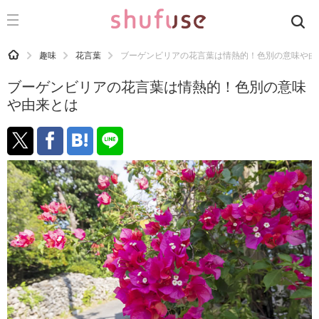
CATEGORY
記事カテゴリ
HOME
趣味
花言葉
ブーゲンビリアの花言葉は情熱的！色別の意味や由
気になる
ブーゲンビリアの花言葉は情熱的！色別の意味
運気
や由来とは
洗濯
生活の知恵
お金
掃除
マナー
趣味
食材辞典
おすすめ