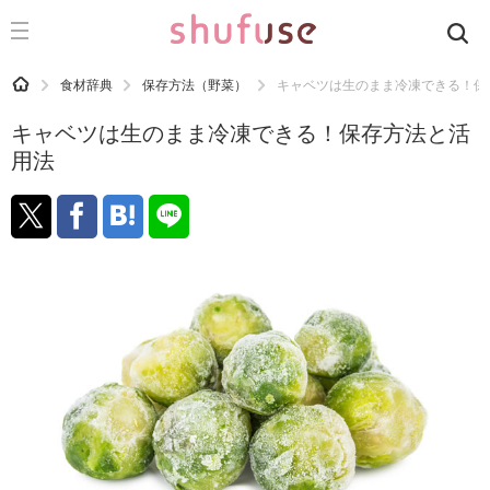
CATEGORY
記事カテゴリ
HOME
食材辞典
保存方法（野菜）
キャベツは生のまま冷凍できる！保
気になる
キャベツは生のまま冷凍できる！保存方法と活
運気
用法
洗濯
生活の知恵
お金
掃除
マナー
趣味
食材辞典
おすすめ