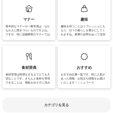
まう、時間がない、など掃除に関す
るお悩みを解消できるお役立ち情報
がたくさんあります。
マナー
趣味
基本的なマナーや一般常識は、なか
趣味を持つことはリフレッシュにも
なか人に聞きづらいものですよね。
なり、日々の暮らしを豊かにしてく
ですが、特に冠婚葬祭のマナーでは
れますね。家事の合間をぬって没頭
失礼があってはいけませんので、失
できる時間は、忙しくしていても充
敗は避けたいところです。大人とし
実感が味わえます。特にガーデニン
て知っておきたいマナー全般のお役
グやハーブ栽培は人気があり、他に
立ち情報やお悩み解消情報をご紹介
も読書やカメラ、旅行など皆さんが
しています。
楽しめそうな趣味に関する情報をご
紹介しています。
食材辞典
おすすめ
食材管理は料理をする上でとても大
おすすめ記事一覧です。特に人気が
切なことです。きちんと食材を管理
あった情報、お役立ち情報をお届け
できることは、無駄を出さすに済み
いたします！｜シュフーズ
節約にもつながりますね。買う時の
見分け方や保存方法、下処理方法な
どが分かる食材辞典は大いに役立つ
でしょう。食材に関するお役立ち情
報やお悩み解消情報など盛りだくさ
カテゴリを見る
んにご紹介しています。