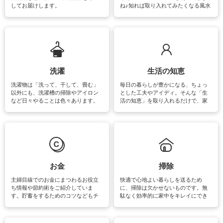
してお届けします。
ね♪知れば取り入れてみたくなる風水
をはじめ、訪れたくなるパワースポ
ットや神社、お寺巡りなど運気をア
ップさせるための情報をご紹介して
います。
洗濯
生活の知恵
洗濯物は「洗って、干して、畳む」
毎日の暮らしが豊かになる、ちょっ
以外にも、洗濯槽の掃除やアイロン
とした工夫やアイディ。そんな「生
など日々やることは色々あります。
活の知恵」を取り入れるだけで、家
素材によっては、洗剤や洗い方を変
事が楽しくなったり便利になるでし
えなくてはいけません。梅雨の季節
ょう。日常のなかで、すぐに実践で
は部屋干しが多くなりニオイ対策も
きるおすすめの裏ワザをご紹介して
必要になりますね。カーテンやラグ
います。
マットなどの大きな洗濯物も、正し
い洗い方をすれば自宅で洗うことが
できます。洗濯に関するお役立ち情
報やお悩み解消のための情報をご紹
お金
掃除
介しています。
主婦目線でのお金にまつわるお役立
快適で心地よい暮らしを送るため
ち情報や節約術をご紹介していま
に、掃除は欠かせないものです。無
す。貯蓄をするためのコツなどもチ
駄なく効率的に家中をキレイにでき
ェックしてみて下さいね♪まだ実践し
るよう、場所ごとの掃除方法やコ
ていないものがあれば、ぜひ取り入
ツ、アイテムをご紹介しています。
れてみてはいかがでしょうか。
掃除が苦手、洗剤で手肌が荒れてし