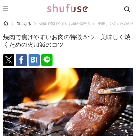
CATEGORY
記事カテゴリ
HOME
気になる
焼肉で焦げやすいお肉の特徴５つ…美味しく焼くための火
気になる
焼肉で焦げやすいお肉の特徴５つ…美味しく焼
運気
くための火加減のコツ
洗濯
生活の知恵
お金
掃除
マナー
趣味
食材辞典
おすすめ