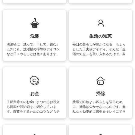
をはじめ、訪れたくなるパワースポ
ットや神社、お寺巡りなど運気をア
ップさせるための情報をご紹介して
います。
洗濯
生活の知恵
洗濯物は「洗って、干して、畳む」
毎日の暮らしが豊かになる、ちょっ
以外にも、洗濯槽の掃除やアイロン
とした工夫やアイディ。そんな「生
など日々やることは色々あります。
活の知恵」を取り入れるだけで、家
素材によっては、洗剤や洗い方を変
事が楽しくなったり便利になるでし
えなくてはいけません。梅雨の季節
ょう。日常のなかで、すぐに実践で
は部屋干しが多くなりニオイ対策も
きるおすすめの裏ワザをご紹介して
必要になりますね。カーテンやラグ
います。
マットなどの大きな洗濯物も、正し
い洗い方をすれば自宅で洗うことが
できます。洗濯に関するお役立ち情
報やお悩み解消のための情報をご紹
お金
掃除
介しています。
主婦目線でのお金にまつわるお役立
快適で心地よい暮らしを送るため
ち情報や節約術をご紹介していま
に、掃除は欠かせないものです。無
す。貯蓄をするためのコツなどもチ
駄なく効率的に家中をキレイにでき
ェックしてみて下さいね♪まだ実践し
るよう、場所ごとの掃除方法やコ
ていないものがあれば、ぜひ取り入
ツ、アイテムをご紹介しています。
れてみてはいかがでしょうか。
掃除が苦手、洗剤で手肌が荒れてし
まう、時間がない、など掃除に関す