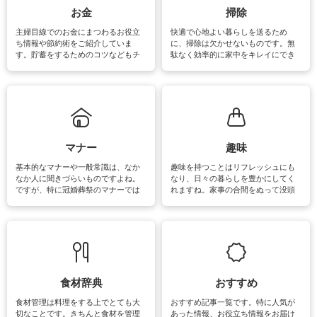
報やお悩み解消のための情報をご紹
お金
掃除
介しています。
主婦目線でのお金にまつわるお役立
快適で心地よい暮らしを送るため
ち情報や節約術をご紹介していま
に、掃除は欠かせないものです。無
す。貯蓄をするためのコツなどもチ
駄なく効率的に家中をキレイにでき
ェックしてみて下さいね♪まだ実践し
るよう、場所ごとの掃除方法やコ
ていないものがあれば、ぜひ取り入
ツ、アイテムをご紹介しています。
れてみてはいかがでしょうか。
掃除が苦手、洗剤で手肌が荒れてし
まう、時間がない、など掃除に関す
るお悩みを解消できるお役立ち情報
がたくさんあります。
マナー
趣味
基本的なマナーや一般常識は、なか
趣味を持つことはリフレッシュにも
なか人に聞きづらいものですよね。
なり、日々の暮らしを豊かにしてく
ですが、特に冠婚葬祭のマナーでは
れますね。家事の合間をぬって没頭
失礼があってはいけませんので、失
できる時間は、忙しくしていても充
敗は避けたいところです。大人とし
実感が味わえます。特にガーデニン
て知っておきたいマナー全般のお役
グやハーブ栽培は人気があり、他に
立ち情報やお悩み解消情報をご紹介
も読書やカメラ、旅行など皆さんが
しています。
楽しめそうな趣味に関する情報をご
紹介しています。
食材辞典
おすすめ
食材管理は料理をする上でとても大
おすすめ記事一覧です。特に人気が
切なことです。きちんと食材を管理
あった情報、お役立ち情報をお届け