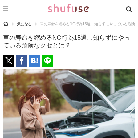
CATEGORY
記事カテゴリ
HOME
気になる
車の寿命を縮めるNG行為15選…知らずにやっている危険
気になる
車の寿命を縮めるNG行為15選…知らずにやっ
運気
ている危険なクセとは？
洗濯
生活の知恵
お金
掃除
マナー
趣味
食材辞典
おすすめ