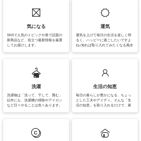
気になる
運気
SNSで人気のトピックや巷で話題の
運気を上げて毎日の生活を楽しく明
新商品など、役立つ最新情報を厳選
るく、ハッピーに過ごしたいですよ
してお届けします。
ね♪知れば取り入れてみたくなる風水
をはじめ、訪れたくなるパワースポ
ットや神社、お寺巡りなど運気をア
ップさせるための情報をご紹介して
います。
洗濯
生活の知恵
洗濯物は「洗って、干して、畳む」
毎日の暮らしが豊かになる、ちょっ
以外にも、洗濯槽の掃除やアイロン
とした工夫やアイディ。そんな「生
など日々やることは色々あります。
活の知恵」を取り入れるだけで、家
素材によっては、洗剤や洗い方を変
事が楽しくなったり便利になるでし
えなくてはいけません。梅雨の季節
ょう。日常のなかで、すぐに実践で
は部屋干しが多くなりニオイ対策も
きるおすすめの裏ワザをご紹介して
必要になりますね。カーテンやラグ
います。
マットなどの大きな洗濯物も、正し
い洗い方をすれば自宅で洗うことが
できます。洗濯に関するお役立ち情