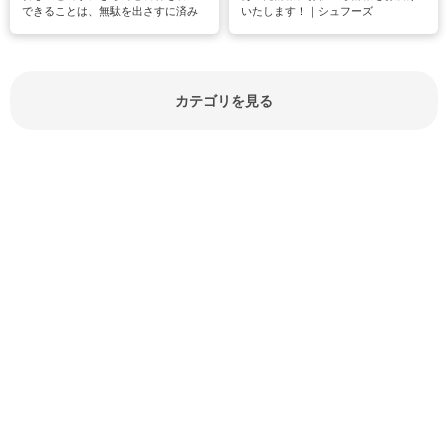
できることは、無駄を出さすに済み
いたします！｜シュフーズ
節約にもつながりますね。買う時の
見分け方や保存方法、下処理方法な
どが分かる食材辞典は大いに役立つ
でしょう。食材に関するお役立ち情
報やお悩み解消情報など盛りだくさ
カテゴリを見る
んにご紹介しています。