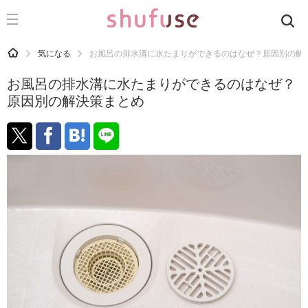
CATEGORY
記事カテゴリ
HOME
気になる
お風呂の排水溝に水たまりができるのはなぜ？原因別の解
気になる
お風呂の排水溝に水たまりができるのはなぜ？
運気
原因別の解決策まとめ
洗濯
生活の知恵
お金
掃除
マナー
趣味
食材辞典
おすすめ