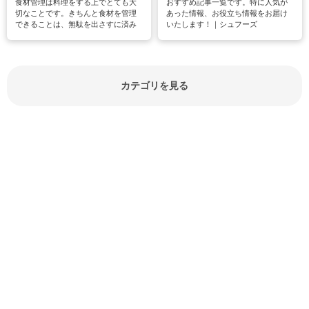
食材管理は料理をする上でとても大
おすすめ記事一覧です。特に人気が
切なことです。きちんと食材を管理
あった情報、お役立ち情報をお届け
できることは、無駄を出さすに済み
いたします！｜シュフーズ
節約にもつながりますね。買う時の
見分け方や保存方法、下処理方法な
どが分かる食材辞典は大いに役立つ
でしょう。食材に関するお役立ち情
報やお悩み解消情報など盛りだくさ
カテゴリを見る
んにご紹介しています。