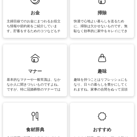
い洗い方をすれば自宅で洗うことが
できます。洗濯に関するお役立ち情
報やお悩み解消のための情報をご紹
お金
掃除
介しています。
主婦目線でのお金にまつわるお役立
快適で心地よい暮らしを送るため
ち情報や節約術をご紹介していま
に、掃除は欠かせないものです。無
す。貯蓄をするためのコツなどもチ
駄なく効率的に家中をキレイにでき
ェックしてみて下さいね♪まだ実践し
るよう、場所ごとの掃除方法やコ
ていないものがあれば、ぜひ取り入
ツ、アイテムをご紹介しています。
れてみてはいかがでしょうか。
掃除が苦手、洗剤で手肌が荒れてし
まう、時間がない、など掃除に関す
るお悩みを解消できるお役立ち情報
がたくさんあります。
マナー
趣味
基本的なマナーや一般常識は、なか
趣味を持つことはリフレッシュにも
なか人に聞きづらいものですよね。
なり、日々の暮らしを豊かにしてく
ですが、特に冠婚葬祭のマナーでは
れますね。家事の合間をぬって没頭
失礼があってはいけませんので、失
できる時間は、忙しくしていても充
敗は避けたいところです。大人とし
実感が味わえます。特にガーデニン
て知っておきたいマナー全般のお役
グやハーブ栽培は人気があり、他に
立ち情報やお悩み解消情報をご紹介
も読書やカメラ、旅行など皆さんが
しています。
楽しめそうな趣味に関する情報をご
紹介しています。
食材辞典
おすすめ