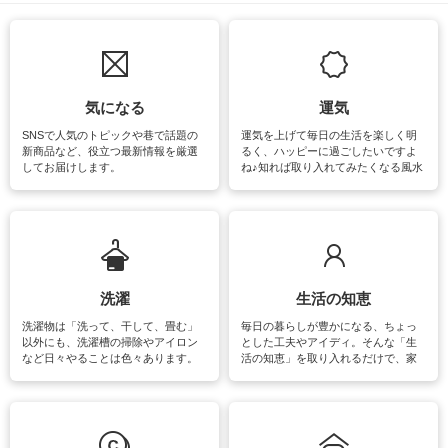
気になる
運気
SNSで人気のトピックや巷で話題の
運気を上げて毎日の生活を楽しく明
新商品など、役立つ最新情報を厳選
るく、ハッピーに過ごしたいですよ
してお届けします。
ね♪知れば取り入れてみたくなる風水
をはじめ、訪れたくなるパワースポ
ットや神社、お寺巡りなど運気をア
ップさせるための情報をご紹介して
います。
洗濯
生活の知恵
洗濯物は「洗って、干して、畳む」
毎日の暮らしが豊かになる、ちょっ
以外にも、洗濯槽の掃除やアイロン
とした工夫やアイディ。そんな「生
など日々やることは色々あります。
活の知恵」を取り入れるだけで、家
素材によっては、洗剤や洗い方を変
事が楽しくなったり便利になるでし
えなくてはいけません。梅雨の季節
ょう。日常のなかで、すぐに実践で
は部屋干しが多くなりニオイ対策も
きるおすすめの裏ワザをご紹介して
必要になりますね。カーテンやラグ
います。
マットなどの大きな洗濯物も、正し