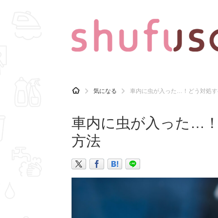
CATEGORY
記事カテゴリ
H
気になる
車内に虫が入った…！どう対処す
O
気になる
運気
M
E
車内に虫が入った…！
マナー
趣味
方法