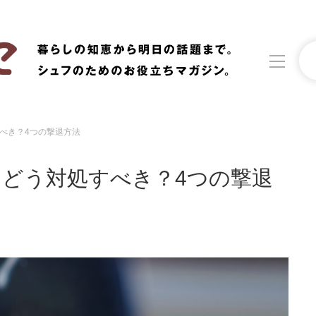
べき？4つの撃退方法
洗濯
生活の知恵
どう対処すべき？4つの撃退
食材辞典
おすすめ