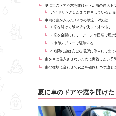
夏に車のドアや窓を開けたら…虫の侵入ト
アイドリングしたまま停車していると侵
車内に虫が入った！4つの撃退・対処法
1.窓を開けて紙や袋を使って外へ逃す
2.窓を全開にしてエアコンや団扇で風
3.冷却スプレーで駆除する
4.危険な虫は安全な場所に停車して出
虫を車に侵入させないために実践したい予
虫の種類に合わせて安全を確保しつつ適切
夏に車のドアや窓を開けた