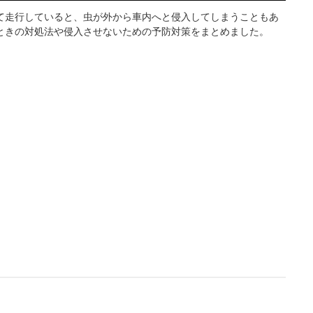
て走行していると、虫が外から車内へと侵入してしまうこともあ
ときの対処法や侵入させないための予防対策をまとめました。
L
o
/
U
a
n
d
m
e
u
d
t
:
e
4
.
3
6
%