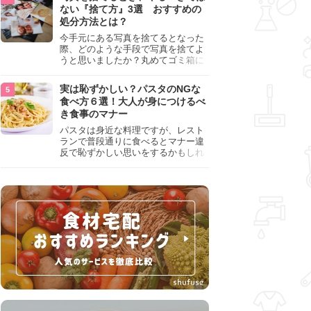
『NG行為』をチェックしましょう。
ない『捨て方』3選 おすすめの
処分方法とは？
今手元にある写真を捨てるとなった
際、どのような手段で写真を捨てよ
うと思いましたか？丸めてゴミ箱に
入れようと思った人は、要注意！写
真は個人情報が詰まっているので、
実は恥ずかしい？パスタのNGな
ただ丸めただけの状態で捨ててしま
食べ方６選！大人が身につけるべ
うのは危険です。写真にすべきでは
き食事のマナー
ない捨て方をまとめているので、ぜ
ひチェックしておきましょう。
パスタは身近な料理ですが、レスト
ランで普段通りに食べるとマナー違
反で恥ずかしい思いをするかもしれ
ません。スプーンの使用やすする音
など、日本人がやりがちな癖を把握
して、正しい食べ方を確認しましょ
う。大人の嗜みとして知っておきた
い新常識を解説します。