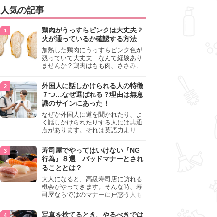
人気の記事
鶏肉がうっすらピンクは大丈夫？
火が通っているか確認する方法
加熱した鶏肉にうっすらピンク色が
残っていて大丈夫…なんて経験あり
ませんか？鶏肉はもも肉、ささみ、
手羽元など各部位によって食感や味
わいが異なり、いろいろと楽しめる
外国人に話しかけられる人の特徴
料理ですが、鶏肉は加熱した後でも
７つ…なぜ選ばれる？理由は無意
うっすらピンク色の部分が大丈夫な
識のサインにあった！
のと気になるときがあります。この
記事では生焼けか火が通っているの
なぜか外国人に道を聞かれたり、よ
かを確認する方法や、鶏肉を調理す
く話しかけられたりする人には共通
るときの注意点を紹介しますので、
点があります。それは英語力より
参考にしてみてくださいね。
も、無意識に発信している「話しか
けても大丈夫」というサインが関係
寿司屋でやってはいけない『NG
しています。よく選ばれる人の特徴
行為』８選 バッドマナーとされ
や、英語が苦手でも焦らない対処
ることとは？
法、自分を守るための注意点を詳し
く解説します。
大人になると、高級寿司店に訪れる
機会がやってきます。そんな時、寿
司屋ならではのマナーに戸惑う人も
少なくありません。本記事では、あ
らためて寿司屋でやってはいけない
写真を捨てるとき、やるべきでは