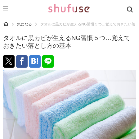
CATEGORY
記事カテゴリ
HOME
気になる
タオルに黒カビが生えるNG習慣５つ…覚えておきたい落
気になる
タオルに黒カビが生えるNG習慣５つ…覚えて
運気
おきたい落とし方の基本
洗濯
生活の知恵
お金
掃除
マナー
趣味
食材辞典
おすすめ