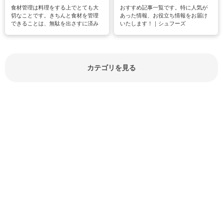
食材管理は料理をする上でとても大
おすすめ記事一覧です。特に人気が
切なことです。きちんと食材を管理
あった情報、お役立ち情報をお届け
できることは、無駄を出さすに済み
いたします！｜シュフーズ
節約にもつながりますね。買う時の
見分け方や保存方法、下処理方法な
どが分かる食材辞典は大いに役立つ
でしょう。食材に関するお役立ち情
報やお悩み解消情報など盛りだくさ
カテゴリを見る
んにご紹介しています。