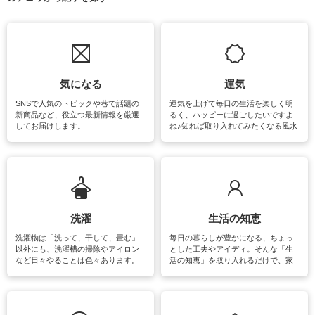
気になる
運気
SNSで人気のトピックや巷で話題の
運気を上げて毎日の生活を楽しく明
新商品など、役立つ最新情報を厳選
るく、ハッピーに過ごしたいですよ
してお届けします。
ね♪知れば取り入れてみたくなる風水
をはじめ、訪れたくなるパワースポ
ットや神社、お寺巡りなど運気をア
ップさせるための情報をご紹介して
います。
洗濯
生活の知恵
洗濯物は「洗って、干して、畳む」
毎日の暮らしが豊かになる、ちょっ
以外にも、洗濯槽の掃除やアイロン
とした工夫やアイディ。そんな「生
など日々やることは色々あります。
活の知恵」を取り入れるだけで、家
素材によっては、洗剤や洗い方を変
事が楽しくなったり便利になるでし
えなくてはいけません。梅雨の季節
ょう。日常のなかで、すぐに実践で
は部屋干しが多くなりニオイ対策も
きるおすすめの裏ワザをご紹介して
必要になりますね。カーテンやラグ
います。