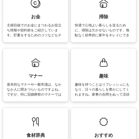
マットなどの大きな洗濯物も、正し
い洗い方をすれば自宅で洗うことが
できます。洗濯に関するお役立ち情
報やお悩み解消のための情報をご紹
お金
掃除
介しています。
主婦目線でのお金にまつわるお役立
快適で心地よい暮らしを送るため
ち情報や節約術をご紹介していま
に、掃除は欠かせないものです。無
す。貯蓄をするためのコツなどもチ
駄なく効率的に家中をキレイにでき
ェックしてみて下さいね♪まだ実践し
るよう、場所ごとの掃除方法やコ
ていないものがあれば、ぜひ取り入
ツ、アイテムをご紹介しています。
れてみてはいかがでしょうか。
掃除が苦手、洗剤で手肌が荒れてし
まう、時間がない、など掃除に関す
るお悩みを解消できるお役立ち情報
がたくさんあります。
マナー
趣味
基本的なマナーや一般常識は、なか
趣味を持つことはリフレッシュにも
なか人に聞きづらいものですよね。
なり、日々の暮らしを豊かにしてく
ですが、特に冠婚葬祭のマナーでは
れますね。家事の合間をぬって没頭
失礼があってはいけませんので、失
できる時間は、忙しくしていても充
敗は避けたいところです。大人とし
実感が味わえます。特にガーデニン
て知っておきたいマナー全般のお役
グやハーブ栽培は人気があり、他に
立ち情報やお悩み解消情報をご紹介
も読書やカメラ、旅行など皆さんが
しています。
楽しめそうな趣味に関する情報をご
紹介しています。
食材辞典
おすすめ