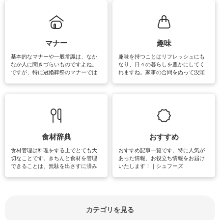
れてみてはいかがでしょうか。
掃除が苦手、洗剤で手肌が荒れてし
まう、時間がない、など掃除に関す
るお悩みを解消できるお役立ち情報
がたくさんあります。
マナー
趣味
基本的なマナーや一般常識は、なか
趣味を持つことはリフレッシュにも
なか人に聞きづらいものですよね。
なり、日々の暮らしを豊かにしてく
ですが、特に冠婚葬祭のマナーでは
れますね。家事の合間をぬって没頭
失礼があってはいけませんので、失
できる時間は、忙しくしていても充
敗は避けたいところです。大人とし
実感が味わえます。特にガーデニン
て知っておきたいマナー全般のお役
グやハーブ栽培は人気があり、他に
立ち情報やお悩み解消情報をご紹介
も読書やカメラ、旅行など皆さんが
しています。
楽しめそうな趣味に関する情報をご
紹介しています。
食材辞典
おすすめ
食材管理は料理をする上でとても大
おすすめ記事一覧です。特に人気が
切なことです。きちんと食材を管理
あった情報、お役立ち情報をお届け
できることは、無駄を出さすに済み
いたします！｜シュフーズ
節約にもつながりますね。買う時の
見分け方や保存方法、下処理方法な
どが分かる食材辞典は大いに役立つ
でしょう。食材に関するお役立ち情
報やお悩み解消情報など盛りだくさ
カテゴリを見る
んにご紹介しています。