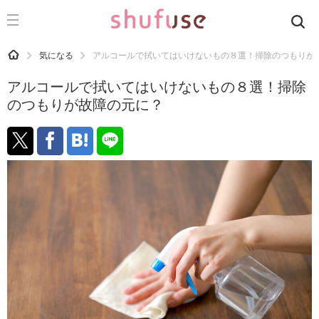
CATEGORY
記事カテゴリ
HOME
気になる
アルコールで拭いてはいけないもの８選！掃除のつもりが
気になる
アルコールで拭いてはいけないもの８選！掃除
運気
のつもりが故障の元に？
洗濯
生活の知恵
お金
掃除
マナー
趣味
食材辞典
おすすめ