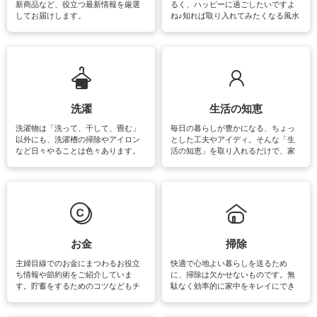
新商品など、役立つ最新情報を厳選
るく、ハッピーに過ごしたいですよ
してお届けします。
ね♪知れば取り入れてみたくなる風水
をはじめ、訪れたくなるパワースポ
ットや神社、お寺巡りなど運気をア
ップさせるための情報をご紹介して
います。
洗濯
生活の知恵
洗濯物は「洗って、干して、畳む」
毎日の暮らしが豊かになる、ちょっ
以外にも、洗濯槽の掃除やアイロン
とした工夫やアイディ。そんな「生
など日々やることは色々あります。
活の知恵」を取り入れるだけで、家
素材によっては、洗剤や洗い方を変
事が楽しくなったり便利になるでし
えなくてはいけません。梅雨の季節
ょう。日常のなかで、すぐに実践で
は部屋干しが多くなりニオイ対策も
きるおすすめの裏ワザをご紹介して
必要になりますね。カーテンやラグ
います。
マットなどの大きな洗濯物も、正し
い洗い方をすれば自宅で洗うことが
できます。洗濯に関するお役立ち情
報やお悩み解消のための情報をご紹
お金
掃除
介しています。
主婦目線でのお金にまつわるお役立
快適で心地よい暮らしを送るため
ち情報や節約術をご紹介していま
に、掃除は欠かせないものです。無
す。貯蓄をするためのコツなどもチ
駄なく効率的に家中をキレイにでき
ェックしてみて下さいね♪まだ実践し
るよう、場所ごとの掃除方法やコ
ていないものがあれば、ぜひ取り入
ツ、アイテムをご紹介しています。