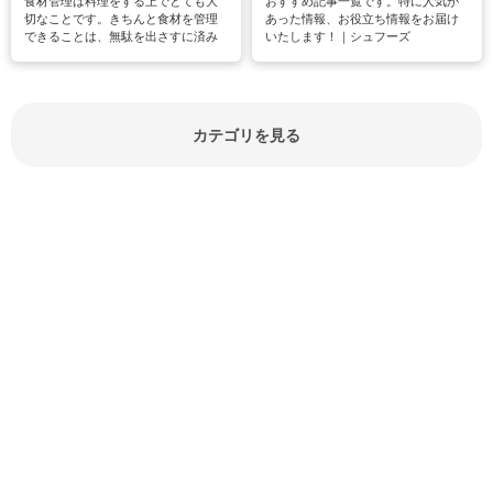
食材管理は料理をする上でとても大
おすすめ記事一覧です。特に人気が
切なことです。きちんと食材を管理
あった情報、お役立ち情報をお届け
できることは、無駄を出さすに済み
いたします！｜シュフーズ
節約にもつながりますね。買う時の
見分け方や保存方法、下処理方法な
どが分かる食材辞典は大いに役立つ
でしょう。食材に関するお役立ち情
報やお悩み解消情報など盛りだくさ
カテゴリを見る
んにご紹介しています。