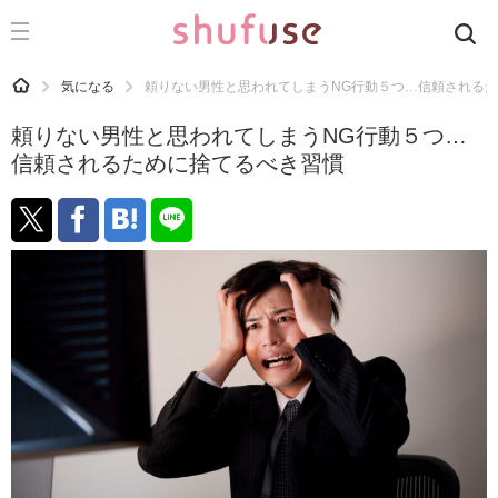
CATEGORY
記事カテゴリ
HOME
気になる
頼りない男性と思われてしまうNG行動５つ…信頼される
気になる
頼りない男性と思われてしまうNG行動５つ…
運気
信頼されるために捨てるべき習慣
洗濯
生活の知恵
お金
掃除
マナー
趣味
食材辞典
おすすめ