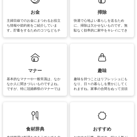
い洗い方をすれば自宅で洗うことが
できます。洗濯に関するお役立ち情
報やお悩み解消のための情報をご紹
お金
掃除
介しています。
主婦目線でのお金にまつわるお役立
快適で心地よい暮らしを送るため
ち情報や節約術をご紹介していま
に、掃除は欠かせないものです。無
す。貯蓄をするためのコツなどもチ
駄なく効率的に家中をキレイにでき
ェックしてみて下さいね♪まだ実践し
るよう、場所ごとの掃除方法やコ
ていないものがあれば、ぜひ取り入
ツ、アイテムをご紹介しています。
れてみてはいかがでしょうか。
掃除が苦手、洗剤で手肌が荒れてし
まう、時間がない、など掃除に関す
るお悩みを解消できるお役立ち情報
がたくさんあります。
マナー
趣味
基本的なマナーや一般常識は、なか
趣味を持つことはリフレッシュにも
なか人に聞きづらいものですよね。
なり、日々の暮らしを豊かにしてく
ですが、特に冠婚葬祭のマナーでは
れますね。家事の合間をぬって没頭
失礼があってはいけませんので、失
できる時間は、忙しくしていても充
敗は避けたいところです。大人とし
実感が味わえます。特にガーデニン
て知っておきたいマナー全般のお役
グやハーブ栽培は人気があり、他に
立ち情報やお悩み解消情報をご紹介
も読書やカメラ、旅行など皆さんが
しています。
楽しめそうな趣味に関する情報をご
紹介しています。
食材辞典
おすすめ