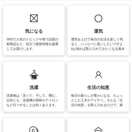
気になる
運気
SNSで人気のトピックや巷で話題の
運気を上げて毎日の生活を楽しく明
新商品など、役立つ最新情報を厳選
るく、ハッピーに過ごしたいですよ
してお届けします。
ね♪知れば取り入れてみたくなる風水
をはじめ、訪れたくなるパワースポ
ットや神社、お寺巡りなど運気をア
ップさせるための情報をご紹介して
います。
洗濯
生活の知恵
洗濯物は「洗って、干して、畳む」
毎日の暮らしが豊かになる、ちょっ
以外にも、洗濯槽の掃除やアイロン
とした工夫やアイディ。そんな「生
など日々やることは色々あります。
活の知恵」を取り入れるだけで、家
素材によっては、洗剤や洗い方を変
事が楽しくなったり便利になるでし
えなくてはいけません。梅雨の季節
ょう。日常のなかで、すぐに実践で
は部屋干しが多くなりニオイ対策も
きるおすすめの裏ワザをご紹介して
必要になりますね。カーテンやラグ
います。
マットなどの大きな洗濯物も、正し