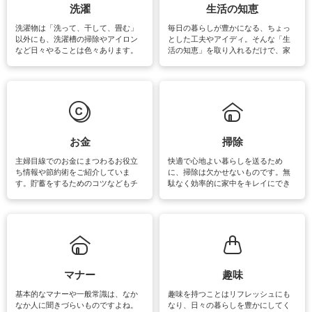
洗濯
生活の知恵
洗濯物は「洗って、干して、畳む」
毎日の暮らしが豊かになる、ちょっ
以外にも、洗濯槽の掃除やアイロン
とした工夫やアイディ。そんな「生
など日々やることは色々あります。
活の知恵」を取り入れるだけで、家
素材によっては、洗剤や洗い方を変
事が楽しくなったり便利になるでし
えなくてはいけません。梅雨の季節
ょう。日常のなかで、すぐに実践で
は部屋干しが多くなりニオイ対策も
きるおすすめの裏ワザをご紹介して
必要になりますね。カーテンやラグ
います。
マットなどの大きな洗濯物も、正し
い洗い方をすれば自宅で洗うことが
できます。洗濯に関するお役立ち情
報やお悩み解消のための情報をご紹
お金
掃除
介しています。
主婦目線でのお金にまつわるお役立
快適で心地よい暮らしを送るため
ち情報や節約術をご紹介していま
に、掃除は欠かせないものです。無
す。貯蓄をするためのコツなどもチ
駄なく効率的に家中をキレイにでき
ェックしてみて下さいね♪まだ実践し
るよう、場所ごとの掃除方法やコ
ていないものがあれば、ぜひ取り入
ツ、アイテムをご紹介しています。
れてみてはいかがでしょうか。
掃除が苦手、洗剤で手肌が荒れてし
まう、時間がない、など掃除に関す
るお悩みを解消できるお役立ち情報
がたくさんあります。
マナー
趣味
基本的なマナーや一般常識は、なか
趣味を持つことはリフレッシュにも
なか人に聞きづらいものですよね。
なり、日々の暮らしを豊かにしてく