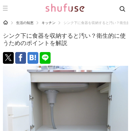
CATEGORY
記事カテゴリ
HOME
生活の知恵
キッチン
シンク下に食器を収納すると汚い？衛生的
気になる
シンク下に食器を収納すると汚い？衛生的に使
運気
うためのポイントを解説
洗濯
生活の知恵
お金
掃除
マナー
趣味
食材辞典
おすすめ