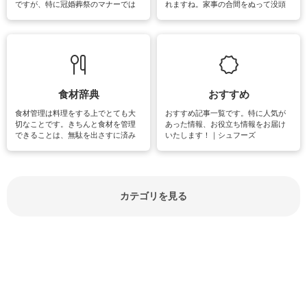
ですが、特に冠婚葬祭のマナーでは
れますね。家事の合間をぬって没頭
失礼があってはいけませんので、失
できる時間は、忙しくしていても充
敗は避けたいところです。大人とし
実感が味わえます。特にガーデニン
て知っておきたいマナー全般のお役
グやハーブ栽培は人気があり、他に
立ち情報やお悩み解消情報をご紹介
も読書やカメラ、旅行など皆さんが
しています。
楽しめそうな趣味に関する情報をご
紹介しています。
食材辞典
おすすめ
食材管理は料理をする上でとても大
おすすめ記事一覧です。特に人気が
切なことです。きちんと食材を管理
あった情報、お役立ち情報をお届け
できることは、無駄を出さすに済み
いたします！｜シュフーズ
節約にもつながりますね。買う時の
見分け方や保存方法、下処理方法な
どが分かる食材辞典は大いに役立つ
でしょう。食材に関するお役立ち情
報やお悩み解消情報など盛りだくさ
カテゴリを見る
んにご紹介しています。