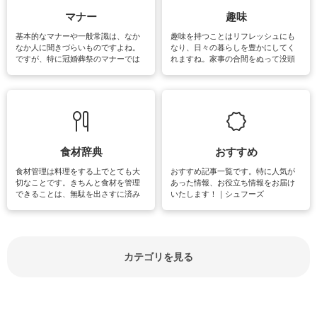
マナー
趣味
基本的なマナーや一般常識は、なか
趣味を持つことはリフレッシュにも
なか人に聞きづらいものですよね。
なり、日々の暮らしを豊かにしてく
ですが、特に冠婚葬祭のマナーでは
れますね。家事の合間をぬって没頭
失礼があってはいけませんので、失
できる時間は、忙しくしていても充
敗は避けたいところです。大人とし
実感が味わえます。特にガーデニン
て知っておきたいマナー全般のお役
グやハーブ栽培は人気があり、他に
立ち情報やお悩み解消情報をご紹介
も読書やカメラ、旅行など皆さんが
しています。
楽しめそうな趣味に関する情報をご
紹介しています。
食材辞典
おすすめ
食材管理は料理をする上でとても大
おすすめ記事一覧です。特に人気が
切なことです。きちんと食材を管理
あった情報、お役立ち情報をお届け
できることは、無駄を出さすに済み
いたします！｜シュフーズ
節約にもつながりますね。買う時の
見分け方や保存方法、下処理方法な
どが分かる食材辞典は大いに役立つ
でしょう。食材に関するお役立ち情
報やお悩み解消情報など盛りだくさ
カテゴリを見る
んにご紹介しています。