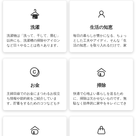
ップさせるための情報をご紹介して
います。
洗濯
生活の知恵
洗濯物は「洗って、干して、畳む」
毎日の暮らしが豊かになる、ちょっ
以外にも、洗濯槽の掃除やアイロン
とした工夫やアイディ。そんな「生
など日々やることは色々あります。
活の知恵」を取り入れるだけで、家
素材によっては、洗剤や洗い方を変
事が楽しくなったり便利になるでし
えなくてはいけません。梅雨の季節
ょう。日常のなかで、すぐに実践で
は部屋干しが多くなりニオイ対策も
きるおすすめの裏ワザをご紹介して
必要になりますね。カーテンやラグ
います。
マットなどの大きな洗濯物も、正し
い洗い方をすれば自宅で洗うことが
できます。洗濯に関するお役立ち情
報やお悩み解消のための情報をご紹
お金
掃除
介しています。
主婦目線でのお金にまつわるお役立
快適で心地よい暮らしを送るため
ち情報や節約術をご紹介していま
に、掃除は欠かせないものです。無
す。貯蓄をするためのコツなどもチ
駄なく効率的に家中をキレイにでき
ェックしてみて下さいね♪まだ実践し
るよう、場所ごとの掃除方法やコ
ていないものがあれば、ぜひ取り入
ツ、アイテムをご紹介しています。
れてみてはいかがでしょうか。
掃除が苦手、洗剤で手肌が荒れてし
まう、時間がない、など掃除に関す
るお悩みを解消できるお役立ち情報
がたくさんあります。