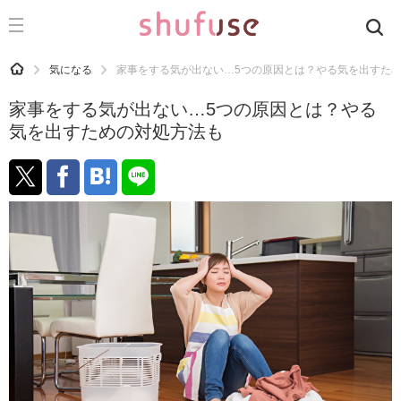
CATEGORY
記事カテゴリ
HOME
気になる
家事をする気が出ない…5つの原因とは？やる気を出すた
気になる
家事をする気が出ない…5つの原因とは？やる
運気
気を出すための対処方法も
洗濯
生活の知恵
お金
掃除
マナー
趣味
食材辞典
おすすめ