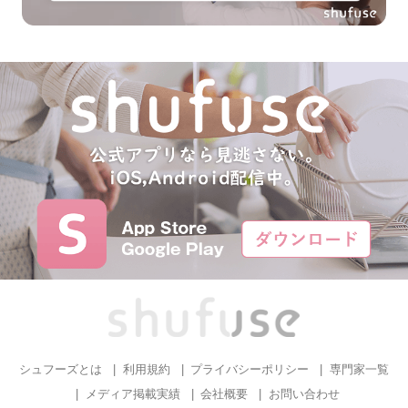
シュフーズとは
利用規約
プライバシーポリシー
専門家一覧
メディア掲載実績
会社概要
お問い合わせ