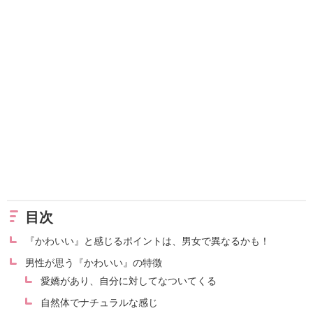
目次
『かわいい』と感じるポイントは、男女で異なるかも！
男性が思う『かわいい』の特徴
愛嬌があり、自分に対してなついてくる
自然体でナチュラルな感じ