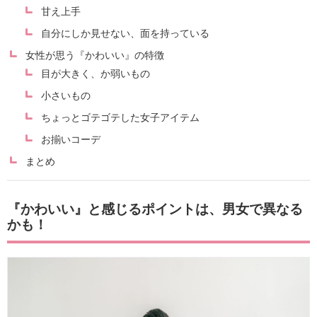
甘え上手
自分にしか見せない、面を持っている
女性が思う『かわいい』の特徴
目が大きく、か弱いもの
小さいもの
ちょっとゴテゴテした女子アイテム
お揃いコーデ
まとめ
『かわいい』と感じるポイントは、男女で異なる
かも！