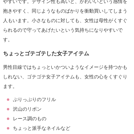
やすいです。デザイン性も高いと、かわいいという感情を
抱きやすく、同じようなものばかりを衝動買いしてしまう
人もいます。小さなものに対しても、女性は母性がくすぐ
られるので守ってあげたいという気持ちになりやすいで
す。
ちょっとゴテゴテした女子アイテム
男性目線ではちょっといかついようなイメージを持つかも
しれない、ゴテゴテ女子アイテムも、女性の心をくすぐり
ます。
ぷりっぷりのフリル
沢山のリボン
レース調のもの
ちょっと派手なネイルなど