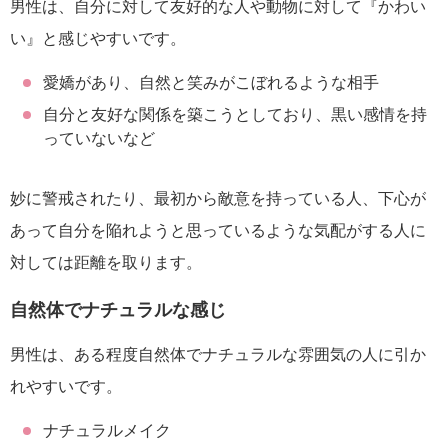
男性は、自分に対して友好的な人や動物に対して『かわい
い』と感じやすいです。
愛嬌があり、自然と笑みがこぼれるような相手
自分と友好な関係を築こうとしており、黒い感情を持
っていないなど
妙に警戒されたり、最初から敵意を持っている人、下心が
あって自分を陥れようと思っているような気配がする人に
対しては距離を取ります。
自然体でナチュラルな感じ
男性は、ある程度自然体でナチュラルな雰囲気の人に引か
れやすいです。
ナチュラルメイク