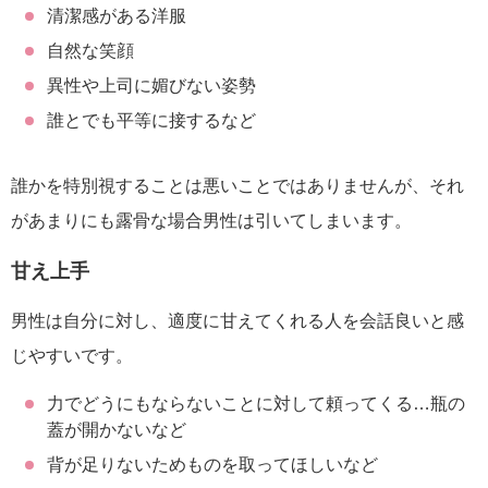
清潔感がある洋服
自然な笑顔
異性や上司に媚びない姿勢
誰とでも平等に接するなど
誰かを特別視することは悪いことではありませんが、それ
があまりにも露骨な場合男性は引いてしまいます。
甘え上手
男性は自分に対し、適度に甘えてくれる人を会話良いと感
じやすいです。
力でどうにもならないことに対して頼ってくる…瓶の
蓋が開かないなど
背が足りないためものを取ってほしいなど