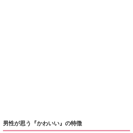
男性が思う『かわいい』の特徴