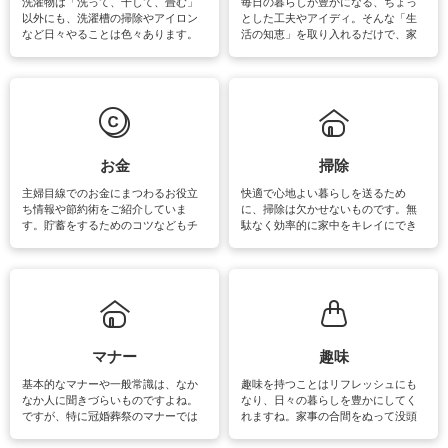
洗濯物は「洗って、干して、畳む」
毎日の暮らしが豊かになる、ちょっ
以外にも、洗濯槽の掃除やアイロン
とした工夫やアイディ。そんな「生
など日々やることは色々あります。
活の知恵」を取り入れるだけで、家
素材によっては、洗剤や洗い方を変
事が楽しくなったり便利になるでし
えなくてはいけません。梅雨の季節
ょう。日常のなかで、すぐに実践で
は部屋干しが多くなりニオイ対策も
きるおすすめの裏ワザをご紹介して
必要になりますね。カーテンやラグ
います。
マットなどの大きな洗濯物も、正し
い洗い方をすれば自宅で洗うことが
できます。洗濯に関するお役立ち情
報やお悩み解消のための情報をご紹
お金
掃除
介しています。
主婦目線でのお金にまつわるお役立
快適で心地よい暮らしを送るため
ち情報や節約術をご紹介していま
に、掃除は欠かせないものです。無
す。貯蓄をするためのコツなどもチ
駄なく効率的に家中をキレイにでき
ェックしてみて下さいね♪まだ実践し
るよう、場所ごとの掃除方法やコ
ていないものがあれば、ぜひ取り入
ツ、アイテムをご紹介しています。
れてみてはいかがでしょうか。
掃除が苦手、洗剤で手肌が荒れてし
まう、時間がない、など掃除に関す
るお悩みを解消できるお役立ち情報
がたくさんあります。
マナー
趣味
基本的なマナーや一般常識は、なか
趣味を持つことはリフレッシュにも
なか人に聞きづらいものですよね。
なり、日々の暮らしを豊かにしてく
ですが、特に冠婚葬祭のマナーでは
れますね。家事の合間をぬって没頭
失礼があってはいけませんので、失
できる時間は、忙しくしていても充
敗は避けたいところです。大人とし
実感が味わえます。特にガーデニン