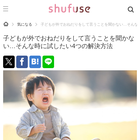
CATEGORY
記事カテゴリ
HOME
気になる
子どもが外でおねだりをして言うことを聞かない…そんな
気になる
子どもが外でおねだりをして言うことを聞かな
運気
い…そんな時に試したい4つの解決方法
洗濯
生活の知恵
お金
掃除
マナー
趣味
食材辞典
おすすめ