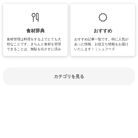
て知っておきたいマナー全般のお役
グやハーブ栽培は人気があり、他に
立ち情報やお悩み解消情報をご紹介
も読書やカメラ、旅行など皆さんが
しています。
楽しめそうな趣味に関する情報をご
紹介しています。
食材辞典
おすすめ
食材管理は料理をする上でとても大
おすすめ記事一覧です。特に人気が
切なことです。きちんと食材を管理
あった情報、お役立ち情報をお届け
できることは、無駄を出さすに済み
いたします！｜シュフーズ
節約にもつながりますね。買う時の
見分け方や保存方法、下処理方法な
どが分かる食材辞典は大いに役立つ
でしょう。食材に関するお役立ち情
報やお悩み解消情報など盛りだくさ
カテゴリを見る
んにご紹介しています。