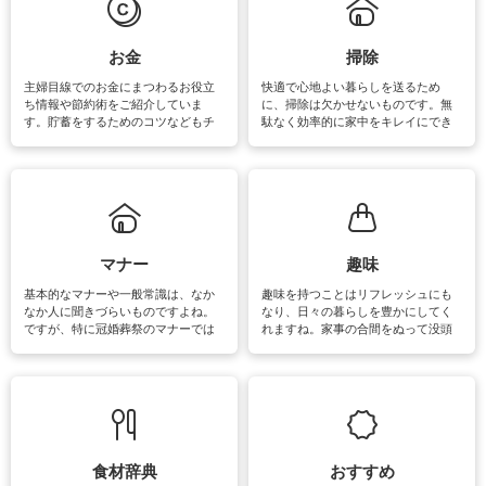
マットなどの大きな洗濯物も、正し
い洗い方をすれば自宅で洗うことが
できます。洗濯に関するお役立ち情
報やお悩み解消のための情報をご紹
お金
掃除
介しています。
主婦目線でのお金にまつわるお役立
快適で心地よい暮らしを送るため
ち情報や節約術をご紹介していま
に、掃除は欠かせないものです。無
す。貯蓄をするためのコツなどもチ
駄なく効率的に家中をキレイにでき
ェックしてみて下さいね♪まだ実践し
るよう、場所ごとの掃除方法やコ
ていないものがあれば、ぜひ取り入
ツ、アイテムをご紹介しています。
れてみてはいかがでしょうか。
掃除が苦手、洗剤で手肌が荒れてし
まう、時間がない、など掃除に関す
るお悩みを解消できるお役立ち情報
がたくさんあります。
マナー
趣味
基本的なマナーや一般常識は、なか
趣味を持つことはリフレッシュにも
なか人に聞きづらいものですよね。
なり、日々の暮らしを豊かにしてく
ですが、特に冠婚葬祭のマナーでは
れますね。家事の合間をぬって没頭
失礼があってはいけませんので、失
できる時間は、忙しくしていても充
敗は避けたいところです。大人とし
実感が味わえます。特にガーデニン
て知っておきたいマナー全般のお役
グやハーブ栽培は人気があり、他に
立ち情報やお悩み解消情報をご紹介
も読書やカメラ、旅行など皆さんが
しています。
楽しめそうな趣味に関する情報をご
紹介しています。
食材辞典
おすすめ