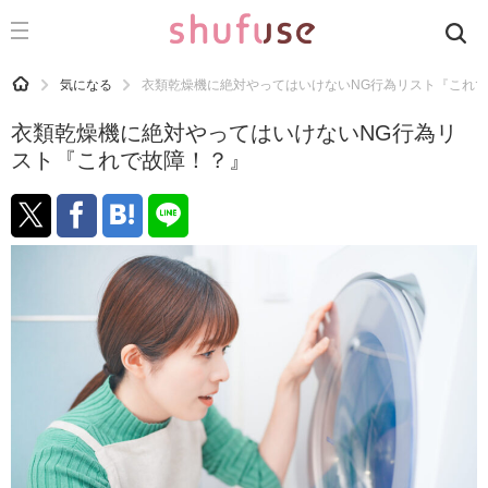
CATEGORY
記事カテゴリ
HOME
気になる
衣類乾燥機に絶対やってはいけないNG行為リスト『これ
気になる
衣類乾燥機に絶対やってはいけないNG行為リ
運気
スト『これで故障！？』
洗濯
生活の知恵
お金
掃除
マナー
趣味
食材辞典
おすすめ