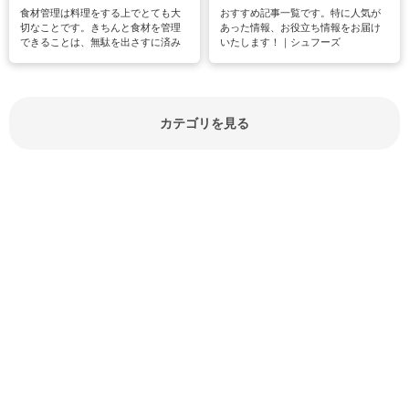
食材管理は料理をする上でとても大
おすすめ記事一覧です。特に人気が
切なことです。きちんと食材を管理
あった情報、お役立ち情報をお届け
できることは、無駄を出さすに済み
いたします！｜シュフーズ
節約にもつながりますね。買う時の
見分け方や保存方法、下処理方法な
どが分かる食材辞典は大いに役立つ
でしょう。食材に関するお役立ち情
報やお悩み解消情報など盛りだくさ
カテゴリを見る
んにご紹介しています。