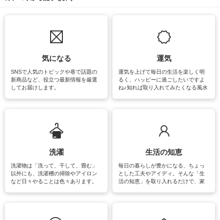
気になる
運気
SNSで人気のトピックや巷で話題の
運気を上げて毎日の生活を楽しく明
新商品など、役立つ最新情報を厳選
るく、ハッピーに過ごしたいですよ
してお届けします。
ね♪知れば取り入れてみたくなる風水
をはじめ、訪れたくなるパワースポ
ットや神社、お寺巡りなど運気をア
ップさせるための情報をご紹介して
います。
洗濯
生活の知恵
洗濯物は「洗って、干して、畳む」
毎日の暮らしが豊かになる、ちょっ
以外にも、洗濯槽の掃除やアイロン
とした工夫やアイディ。そんな「生
など日々やることは色々あります。
活の知恵」を取り入れるだけで、家
素材によっては、洗剤や洗い方を変
事が楽しくなったり便利になるでし
えなくてはいけません。梅雨の季節
ょう。日常のなかで、すぐに実践で
は部屋干しが多くなりニオイ対策も
きるおすすめの裏ワザをご紹介して
必要になりますね。カーテンやラグ
います。