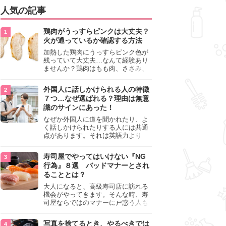
人気の記事
鶏肉がうっすらピンクは大丈夫？
火が通っているか確認する方法
加熱した鶏肉にうっすらピンク色が
残っていて大丈夫…なんて経験あり
ませんか？鶏肉はもも肉、ささみ、
手羽元など各部位によって食感や味
わいが異なり、いろいろと楽しめる
外国人に話しかけられる人の特徴
料理ですが、鶏肉は加熱した後でも
７つ…なぜ選ばれる？理由は無意
うっすらピンク色の部分が大丈夫な
識のサインにあった！
のと気になるときがあります。この
記事では生焼けか火が通っているの
なぜか外国人に道を聞かれたり、よ
かを確認する方法や、鶏肉を調理す
く話しかけられたりする人には共通
るときの注意点を紹介しますので、
点があります。それは英語力より
参考にしてみてくださいね。
も、無意識に発信している「話しか
けても大丈夫」というサインが関係
寿司屋でやってはいけない『NG
しています。よく選ばれる人の特徴
行為』８選 バッドマナーとされ
や、英語が苦手でも焦らない対処
ることとは？
法、自分を守るための注意点を詳し
く解説します。
大人になると、高級寿司店に訪れる
機会がやってきます。そんな時、寿
司屋ならではのマナーに戸惑う人も
少なくありません。本記事では、あ
らためて寿司屋でやってはいけない
写真を捨てるとき、やるべきでは