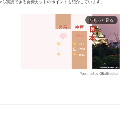
から実践できる食費カットのポイントも紹介しています。
もっと見る
arrow_forward_ios
Powered by 
GliaStudios
M
u
t
e