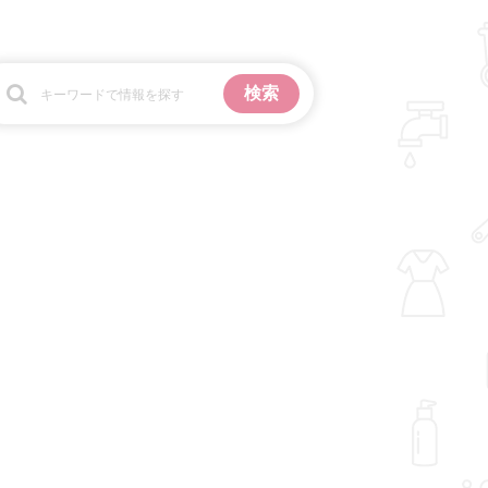
お金
掃除