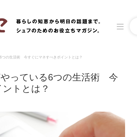
6つの生活術 今すぐにマネすべきポイントとは？
洗濯
生活の知恵
やっている6つの生活術 今
食材辞典
おすすめ
イントとは？