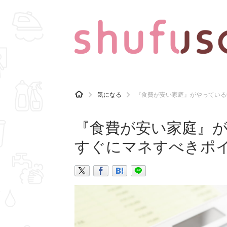
CATEGORY
記事カテゴリ
H
気になる
『食費が安い家庭』がやっている
O
気になる
運気
M
E
『食費が安い家庭』が
マナー
趣味
すぐにマネすべきポ