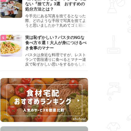
『NG行為』をチェックしましょう。
ない『捨て方』3選 おすすめの
処分方法とは？
今手元にある写真を捨てるとなった
際、どのような手段で写真を捨てよ
うと思いましたか？丸めてゴミ箱に
入れようと思った人は、要注意！写
真は個人情報が詰まっているので、
実は恥ずかしい？パスタのNGな
ただ丸めただけの状態で捨ててしま
食べ方６選！大人が身につけるべ
うのは危険です。写真にすべきでは
き食事のマナー
ない捨て方をまとめているので、ぜ
ひチェックしておきましょう。
パスタは身近な料理ですが、レスト
ランで普段通りに食べるとマナー違
反で恥ずかしい思いをするかもしれ
ません。スプーンの使用やすする音
など、日本人がやりがちな癖を把握
して、正しい食べ方を確認しましょ
う。大人の嗜みとして知っておきた
い新常識を解説します。