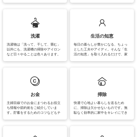
をはじめ、訪れたくなるパワースポ
ットや神社、お寺巡りなど運気をア
ップさせるための情報をご紹介して
います。
洗濯
生活の知恵
洗濯物は「洗って、干して、畳む」
毎日の暮らしが豊かになる、ちょっ
以外にも、洗濯槽の掃除やアイロン
とした工夫やアイディ。そんな「生
など日々やることは色々あります。
活の知恵」を取り入れるだけで、家
素材によっては、洗剤や洗い方を変
事が楽しくなったり便利になるでし
えなくてはいけません。梅雨の季節
ょう。日常のなかで、すぐに実践で
は部屋干しが多くなりニオイ対策も
きるおすすめの裏ワザをご紹介して
必要になりますね。カーテンやラグ
います。
マットなどの大きな洗濯物も、正し
い洗い方をすれば自宅で洗うことが
できます。洗濯に関するお役立ち情
報やお悩み解消のための情報をご紹
お金
掃除
介しています。
主婦目線でのお金にまつわるお役立
快適で心地よい暮らしを送るため
ち情報や節約術をご紹介していま
に、掃除は欠かせないものです。無
す。貯蓄をするためのコツなどもチ
駄なく効率的に家中をキレイにでき
ェックしてみて下さいね♪まだ実践し
るよう、場所ごとの掃除方法やコ
ていないものがあれば、ぜひ取り入
ツ、アイテムをご紹介しています。
れてみてはいかがでしょうか。
掃除が苦手、洗剤で手肌が荒れてし
まう、時間がない、など掃除に関す
るお悩みを解消できるお役立ち情報