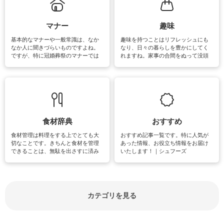
がたくさんあります。
マナー
趣味
基本的なマナーや一般常識は、なか
趣味を持つことはリフレッシュにも
なか人に聞きづらいものですよね。
なり、日々の暮らしを豊かにしてく
ですが、特に冠婚葬祭のマナーでは
れますね。家事の合間をぬって没頭
失礼があってはいけませんので、失
できる時間は、忙しくしていても充
敗は避けたいところです。大人とし
実感が味わえます。特にガーデニン
て知っておきたいマナー全般のお役
グやハーブ栽培は人気があり、他に
立ち情報やお悩み解消情報をご紹介
も読書やカメラ、旅行など皆さんが
しています。
楽しめそうな趣味に関する情報をご
紹介しています。
食材辞典
おすすめ
食材管理は料理をする上でとても大
おすすめ記事一覧です。特に人気が
切なことです。きちんと食材を管理
あった情報、お役立ち情報をお届け
できることは、無駄を出さすに済み
いたします！｜シュフーズ
節約にもつながりますね。買う時の
見分け方や保存方法、下処理方法な
どが分かる食材辞典は大いに役立つ
でしょう。食材に関するお役立ち情
報やお悩み解消情報など盛りだくさ
カテゴリを見る
んにご紹介しています。