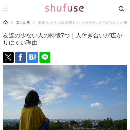
CATEGORY
記事カテゴリ
HOME
気になる
友達の少ない人の特徴7つ｜人付き合いが広がりにくい理
気になる
友達の少ない人の特徴7つ｜人付き合いが広が
運気
りにくい理由
洗濯
生活の知恵
お金
掃除
マナー
趣味
食材辞典
おすすめ