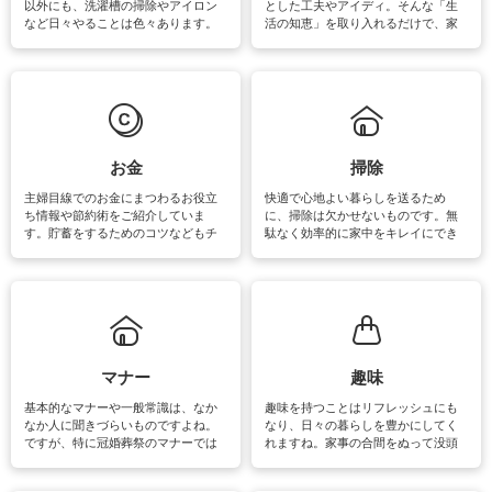
以外にも、洗濯槽の掃除やアイロン
とした工夫やアイディ。そんな「生
など日々やることは色々あります。
活の知恵」を取り入れるだけで、家
素材によっては、洗剤や洗い方を変
事が楽しくなったり便利になるでし
えなくてはいけません。梅雨の季節
ょう。日常のなかで、すぐに実践で
は部屋干しが多くなりニオイ対策も
きるおすすめの裏ワザをご紹介して
必要になりますね。カーテンやラグ
います。
マットなどの大きな洗濯物も、正し
い洗い方をすれば自宅で洗うことが
できます。洗濯に関するお役立ち情
報やお悩み解消のための情報をご紹
お金
掃除
介しています。
主婦目線でのお金にまつわるお役立
快適で心地よい暮らしを送るため
ち情報や節約術をご紹介していま
に、掃除は欠かせないものです。無
す。貯蓄をするためのコツなどもチ
駄なく効率的に家中をキレイにでき
ェックしてみて下さいね♪まだ実践し
るよう、場所ごとの掃除方法やコ
ていないものがあれば、ぜひ取り入
ツ、アイテムをご紹介しています。
れてみてはいかがでしょうか。
掃除が苦手、洗剤で手肌が荒れてし
まう、時間がない、など掃除に関す
るお悩みを解消できるお役立ち情報
がたくさんあります。
マナー
趣味
基本的なマナーや一般常識は、なか
趣味を持つことはリフレッシュにも
なか人に聞きづらいものですよね。
なり、日々の暮らしを豊かにしてく
ですが、特に冠婚葬祭のマナーでは
れますね。家事の合間をぬって没頭
失礼があってはいけませんので、失
できる時間は、忙しくしていても充
敗は避けたいところです。大人とし
実感が味わえます。特にガーデニン