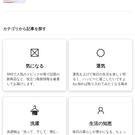
カテゴリから記事を探す
気になる
運気
SNSで人気のトピックや巷で話題の
運気を上げて毎日の生活を楽しく明
新商品など、役立つ最新情報を厳選
るく、ハッピーに過ごしたいですよ
してお届けします。
ね♪知れば取り入れてみたくなる風水
をはじめ、訪れたくなるパワースポ
ットや神社、お寺巡りなど運気をア
ップさせるための情報をご紹介して
います。
洗濯
生活の知恵
洗濯物は「洗って、干して、畳む」
毎日の暮らしが豊かになる、ちょっ