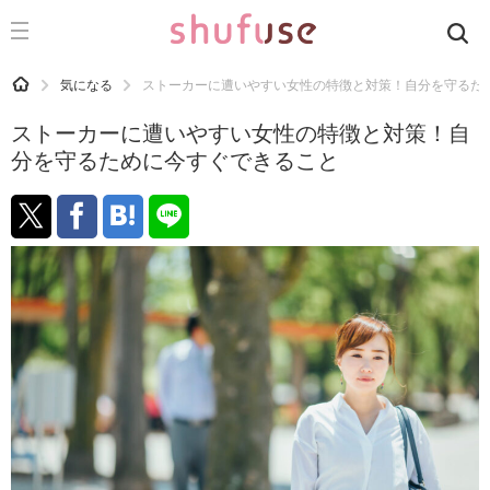
CATEGORY
記事カテゴリ
HOME
気になる
ストーカーに遭いやすい女性の特徴と対策！自分を守るた
気になる
ストーカーに遭いやすい女性の特徴と対策！自
運気
分を守るために今すぐできること
洗濯
生活の知恵
お金
掃除
マナー
趣味
食材辞典
おすすめ