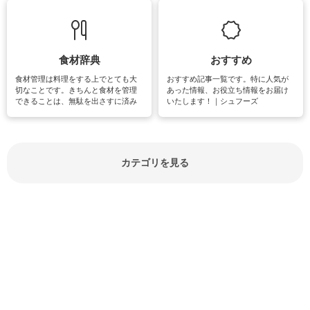
て知っておきたいマナー全般のお役
グやハーブ栽培は人気があり、他に
立ち情報やお悩み解消情報をご紹介
も読書やカメラ、旅行など皆さんが
しています。
楽しめそうな趣味に関する情報をご
紹介しています。
食材辞典
おすすめ
食材管理は料理をする上でとても大
おすすめ記事一覧です。特に人気が
切なことです。きちんと食材を管理
あった情報、お役立ち情報をお届け
できることは、無駄を出さすに済み
いたします！｜シュフーズ
節約にもつながりますね。買う時の
見分け方や保存方法、下処理方法な
どが分かる食材辞典は大いに役立つ
でしょう。食材に関するお役立ち情
報やお悩み解消情報など盛りだくさ
カテゴリを見る
んにご紹介しています。