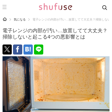
CATEGORY
記事カテゴリ
HOME
気になる
電子レンジの内部が汚い…放置してて大丈夫？掃除しない
気になる
電子レンジの内部が汚い…放置してて大丈夫？
運気
掃除しないと起こる4つの悪影響とは
洗濯
生活の知恵
お金
掃除
マナー
趣味
食材辞典
おすすめ