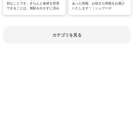
切なことです。きちんと食材を管理
あった情報、お役立ち情報をお届け
できることは、無駄を出さすに済み
いたします！｜シュフーズ
節約にもつながりますね。買う時の
見分け方や保存方法、下処理方法な
どが分かる食材辞典は大いに役立つ
でしょう。食材に関するお役立ち情
報やお悩み解消情報など盛りだくさ
カテゴリを見る
んにご紹介しています。