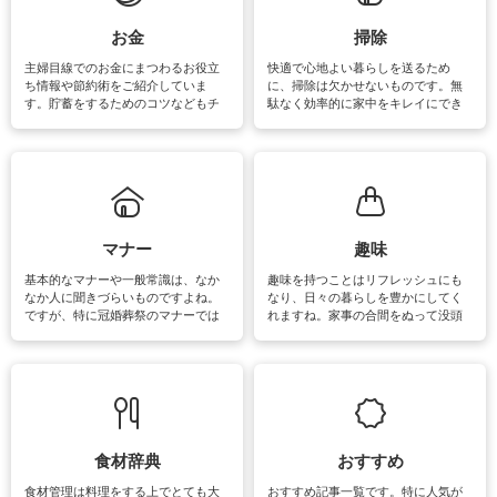
できます。洗濯に関するお役立ち情
報やお悩み解消のための情報をご紹
お金
掃除
介しています。
主婦目線でのお金にまつわるお役立
快適で心地よい暮らしを送るため
ち情報や節約術をご紹介していま
に、掃除は欠かせないものです。無
す。貯蓄をするためのコツなどもチ
駄なく効率的に家中をキレイにでき
ェックしてみて下さいね♪まだ実践し
るよう、場所ごとの掃除方法やコ
ていないものがあれば、ぜひ取り入
ツ、アイテムをご紹介しています。
れてみてはいかがでしょうか。
掃除が苦手、洗剤で手肌が荒れてし
まう、時間がない、など掃除に関す
るお悩みを解消できるお役立ち情報
がたくさんあります。
マナー
趣味
基本的なマナーや一般常識は、なか
趣味を持つことはリフレッシュにも
なか人に聞きづらいものですよね。
なり、日々の暮らしを豊かにしてく
ですが、特に冠婚葬祭のマナーでは
れますね。家事の合間をぬって没頭
失礼があってはいけませんので、失
できる時間は、忙しくしていても充
敗は避けたいところです。大人とし
実感が味わえます。特にガーデニン
て知っておきたいマナー全般のお役
グやハーブ栽培は人気があり、他に
立ち情報やお悩み解消情報をご紹介
も読書やカメラ、旅行など皆さんが
しています。
楽しめそうな趣味に関する情報をご
紹介しています。
食材辞典
おすすめ
食材管理は料理をする上でとても大
おすすめ記事一覧です。特に人気が