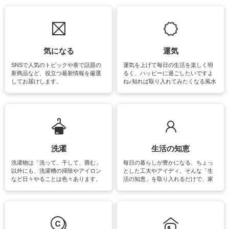
気になる
運気
SNSで人気のトピックや巷で話題の
運気を上げて毎日の生活を楽しく明
新商品など、役立つ最新情報を厳選
るく、ハッピーに過ごしたいですよ
してお届けします。
ね♪知れば取り入れてみたくなる風水
をはじめ、訪れたくなるパワースポ
ットや神社、お寺巡りなど運気をア
ップさせるための情報をご紹介して
います。
洗濯
生活の知恵
洗濯物は「洗って、干して、畳む」
毎日の暮らしが豊かになる、ちょっ
以外にも、洗濯槽の掃除やアイロン
とした工夫やアイディ。そんな「生
など日々やることは色々あります。
活の知恵」を取り入れるだけで、家
素材によっては、洗剤や洗い方を変
事が楽しくなったり便利になるでし
えなくてはいけません。梅雨の季節
ょう。日常のなかで、すぐに実践で
は部屋干しが多くなりニオイ対策も
きるおすすめの裏ワザをご紹介して
必要になりますね。カーテンやラグ
います。
マットなどの大きな洗濯物も、正し
い洗い方をすれば自宅で洗うことが