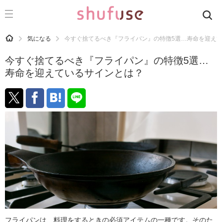
CATEGORY
記事カテゴリ
HOME
気になる
今すぐ捨てるべき『フライパン』の特徴5選…寿命を迎え
気になる
今すぐ捨てるべき『フライパン』の特徴5選…
運気
寿命を迎えているサインとは？
洗濯
生活の知恵
お金
掃除
マナー
趣味
食材辞典
おすすめ
フライパンは、料理をするときの必須アイテムの一種です。そのた