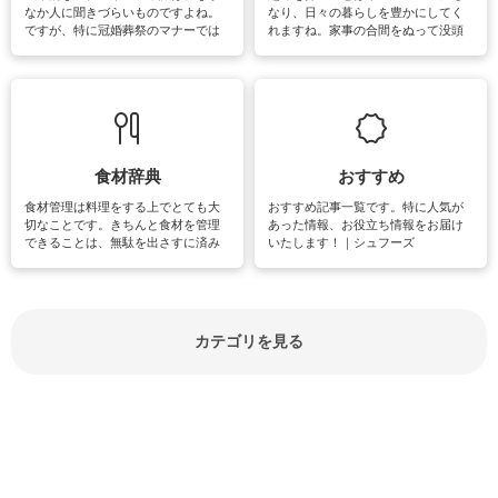
なか人に聞きづらいものですよね。
なり、日々の暮らしを豊かにしてく
ですが、特に冠婚葬祭のマナーでは
れますね。家事の合間をぬって没頭
失礼があってはいけませんので、失
できる時間は、忙しくしていても充
敗は避けたいところです。大人とし
実感が味わえます。特にガーデニン
て知っておきたいマナー全般のお役
グやハーブ栽培は人気があり、他に
立ち情報やお悩み解消情報をご紹介
も読書やカメラ、旅行など皆さんが
しています。
楽しめそうな趣味に関する情報をご
紹介しています。
食材辞典
おすすめ
食材管理は料理をする上でとても大
おすすめ記事一覧です。特に人気が
切なことです。きちんと食材を管理
あった情報、お役立ち情報をお届け
できることは、無駄を出さすに済み
いたします！｜シュフーズ
節約にもつながりますね。買う時の
見分け方や保存方法、下処理方法な
どが分かる食材辞典は大いに役立つ
でしょう。食材に関するお役立ち情
報やお悩み解消情報など盛りだくさ
カテゴリを見る
んにご紹介しています。