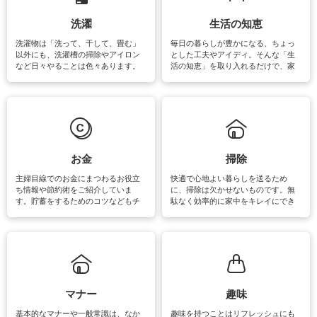
洗濯
生活の知恵
洗濯物は「洗って、干して、畳む」
毎日の暮らしが豊かになる、ちょっ
以外にも、洗濯槽の掃除やアイロン
とした工夫やアイディ。そんな「生
など日々やることは色々あります。
活の知恵」を取り入れるだけで、家
素材によっては、洗剤や洗い方を変
事が楽しくなったり便利になるでし
えなくてはいけません。梅雨の季節
ょう。日常のなかで、すぐに実践で
は部屋干しが多くなりニオイ対策も
きるおすすめの裏ワザをご紹介して
必要になりますね。カーテンやラグ
います。
マットなどの大きな洗濯物も、正し
い洗い方をすれば自宅で洗うことが
できます。洗濯に関するお役立ち情
報やお悩み解消のための情報をご紹
お金
掃除
介しています。
主婦目線でのお金にまつわるお役立
快適で心地よい暮らしを送るため
ち情報や節約術をご紹介していま
に、掃除は欠かせないものです。無
す。貯蓄をするためのコツなどもチ
駄なく効率的に家中をキレイにでき
ェックしてみて下さいね♪まだ実践し
るよう、場所ごとの掃除方法やコ
ていないものがあれば、ぜひ取り入
ツ、アイテムをご紹介しています。
れてみてはいかがでしょうか。
掃除が苦手、洗剤で手肌が荒れてし
まう、時間がない、など掃除に関す
るお悩みを解消できるお役立ち情報
がたくさんあります。
マナー
趣味
基本的なマナーや一般常識は、なか
趣味を持つことはリフレッシュにも