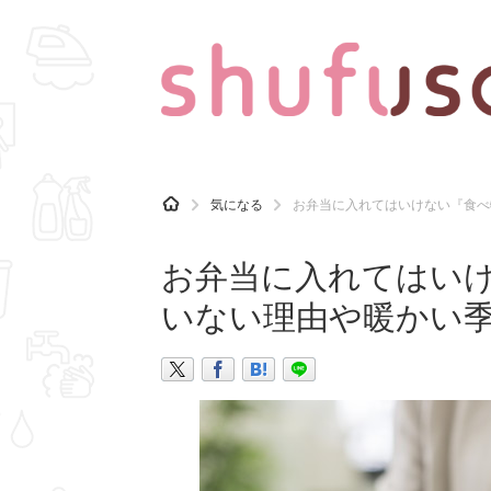
CATEGORY
記事カテゴリ
H
気になる
お弁当に入れてはいけない『食べ
O
気になる
運気
M
E
お弁当に入れてはいけ
マナー
趣味
いない理由や暖かい