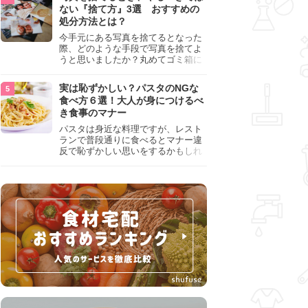
『NG行為』をチェックしましょう。
ない『捨て方』3選 おすすめの
処分方法とは？
今手元にある写真を捨てるとなった
際、どのような手段で写真を捨てよ
うと思いましたか？丸めてゴミ箱に
入れようと思った人は、要注意！写
真は個人情報が詰まっているので、
実は恥ずかしい？パスタのNGな
ただ丸めただけの状態で捨ててしま
食べ方６選！大人が身につけるべ
うのは危険です。写真にすべきでは
き食事のマナー
ない捨て方をまとめているので、ぜ
ひチェックしておきましょう。
パスタは身近な料理ですが、レスト
ランで普段通りに食べるとマナー違
反で恥ずかしい思いをするかもしれ
ません。スプーンの使用やすする音
など、日本人がやりがちな癖を把握
して、正しい食べ方を確認しましょ
う。大人の嗜みとして知っておきた
い新常識を解説します。