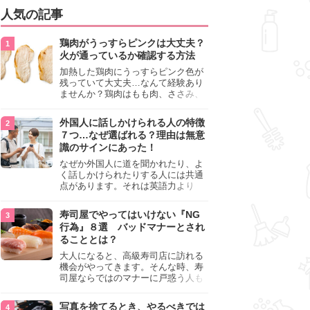
人気の記事
鶏肉がうっすらピンクは大丈夫？
火が通っているか確認する方法
加熱した鶏肉にうっすらピンク色が
残っていて大丈夫…なんて経験あり
ませんか？鶏肉はもも肉、ささみ、
手羽元など各部位によって食感や味
わいが異なり、いろいろと楽しめる
外国人に話しかけられる人の特徴
料理ですが、鶏肉は加熱した後でも
７つ…なぜ選ばれる？理由は無意
うっすらピンク色の部分が大丈夫な
識のサインにあった！
のと気になるときがあります。この
記事では生焼けか火が通っているの
なぜか外国人に道を聞かれたり、よ
かを確認する方法や、鶏肉を調理す
く話しかけられたりする人には共通
るときの注意点を紹介しますので、
点があります。それは英語力より
参考にしてみてくださいね。
も、無意識に発信している「話しか
けても大丈夫」というサインが関係
寿司屋でやってはいけない『NG
しています。よく選ばれる人の特徴
行為』８選 バッドマナーとされ
や、英語が苦手でも焦らない対処
ることとは？
法、自分を守るための注意点を詳し
く解説します。
大人になると、高級寿司店に訪れる
機会がやってきます。そんな時、寿
司屋ならではのマナーに戸惑う人も
少なくありません。本記事では、あ
らためて寿司屋でやってはいけない
写真を捨てるとき、やるべきでは