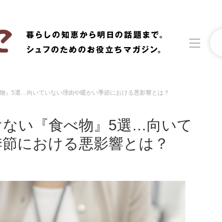
物』5選…向いていない理由や暖かい季節における悪影響とは？
洗濯
生活の知恵
ない『食べ物』5選…向いて
食材辞典
おすすめ
季節における悪影響とは？