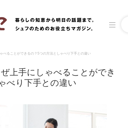
ゃべることができるの？5つの方法としゃべり下手との違い
洗濯
生活の知恵
なぜ上手にしゃべることができ
食材辞典
おすすめ
ゃべり下手との違い