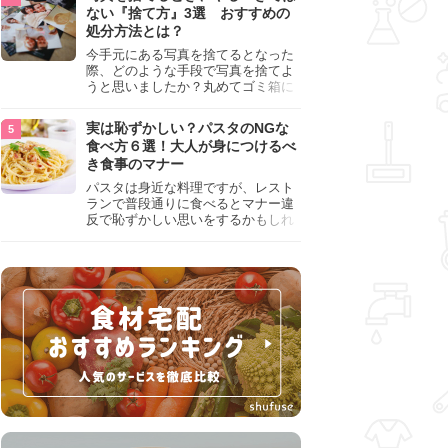
『NG行為』をチェックしましょう。
ない『捨て方』3選 おすすめの
処分方法とは？
今手元にある写真を捨てるとなった
際、どのような手段で写真を捨てよ
うと思いましたか？丸めてゴミ箱に
入れようと思った人は、要注意！写
真は個人情報が詰まっているので、
実は恥ずかしい？パスタのNGな
ただ丸めただけの状態で捨ててしま
食べ方６選！大人が身につけるべ
うのは危険です。写真にすべきでは
き食事のマナー
ない捨て方をまとめているので、ぜ
ひチェックしておきましょう。
パスタは身近な料理ですが、レスト
ランで普段通りに食べるとマナー違
反で恥ずかしい思いをするかもしれ
ません。スプーンの使用やすする音
など、日本人がやりがちな癖を把握
して、正しい食べ方を確認しましょ
う。大人の嗜みとして知っておきた
い新常識を解説します。