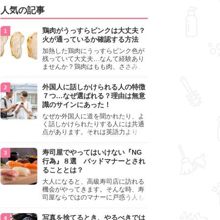
人気の記事
鶏肉がうっすらピンクは大丈夫？
火が通っているか確認する方法
加熱した鶏肉にうっすらピンク色が
残っていて大丈夫…なんて経験あり
ませんか？鶏肉はもも肉、ささみ、
手羽元など各部位によって食感や味
わいが異なり、いろいろと楽しめる
外国人に話しかけられる人の特徴
料理ですが、鶏肉は加熱した後でも
７つ…なぜ選ばれる？理由は無意
うっすらピンク色の部分が大丈夫な
識のサインにあった！
のと気になるときがあります。この
記事では生焼けか火が通っているの
なぜか外国人に道を聞かれたり、よ
かを確認する方法や、鶏肉を調理す
く話しかけられたりする人には共通
るときの注意点を紹介しますので、
点があります。それは英語力より
参考にしてみてくださいね。
も、無意識に発信している「話しか
けても大丈夫」というサインが関係
寿司屋でやってはいけない『NG
しています。よく選ばれる人の特徴
行為』８選 バッドマナーとされ
や、英語が苦手でも焦らない対処
ることとは？
法、自分を守るための注意点を詳し
く解説します。
大人になると、高級寿司店に訪れる
機会がやってきます。そんな時、寿
司屋ならではのマナーに戸惑う人も
少なくありません。本記事では、あ
らためて寿司屋でやってはいけない
写真を捨てるとき、やるべきでは