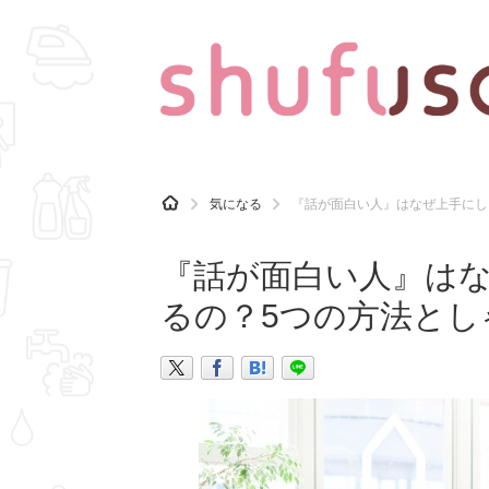
CATEGORY
記事カテゴリ
H
気になる
『話が面白い人』はなぜ上手にし
O
気になる
運気
M
E
『話が面白い人』は
マナー
趣味
るの？5つの方法とし