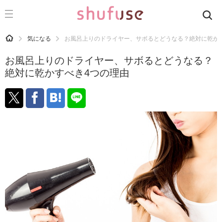
CATEGORY
記事カテゴリ
HOME
気になる
お風呂上りのドライヤー、サボるとどうなる？絶対に乾か
気になる
お風呂上りのドライヤー、サボるとどうなる？
運気
絶対に乾かすべき4つの理由
洗濯
生活の知恵
お金
掃除
マナー
趣味
食材辞典
おすすめ