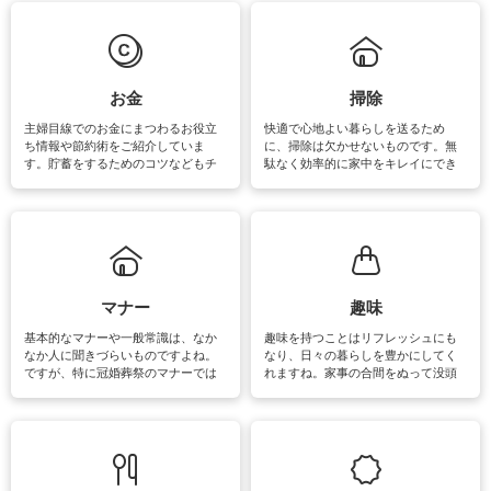
は部屋干しが多くなりニオイ対策も
きるおすすめの裏ワザをご紹介して
必要になりますね。カーテンやラグ
います。
マットなどの大きな洗濯物も、正し
い洗い方をすれば自宅で洗うことが
できます。洗濯に関するお役立ち情
報やお悩み解消のための情報をご紹
お金
掃除
介しています。
主婦目線でのお金にまつわるお役立
快適で心地よい暮らしを送るため
ち情報や節約術をご紹介していま
に、掃除は欠かせないものです。無
す。貯蓄をするためのコツなどもチ
駄なく効率的に家中をキレイにでき
ェックしてみて下さいね♪まだ実践し
るよう、場所ごとの掃除方法やコ
ていないものがあれば、ぜひ取り入
ツ、アイテムをご紹介しています。
れてみてはいかがでしょうか。
掃除が苦手、洗剤で手肌が荒れてし
まう、時間がない、など掃除に関す
るお悩みを解消できるお役立ち情報
がたくさんあります。
マナー
趣味
基本的なマナーや一般常識は、なか
趣味を持つことはリフレッシュにも
なか人に聞きづらいものですよね。
なり、日々の暮らしを豊かにしてく
ですが、特に冠婚葬祭のマナーでは
れますね。家事の合間をぬって没頭
失礼があってはいけませんので、失
できる時間は、忙しくしていても充
敗は避けたいところです。大人とし
実感が味わえます。特にガーデニン
て知っておきたいマナー全般のお役
グやハーブ栽培は人気があり、他に
立ち情報やお悩み解消情報をご紹介
も読書やカメラ、旅行など皆さんが
しています。
楽しめそうな趣味に関する情報をご
紹介しています。