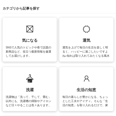
カテゴリから記事を探す
気になる
運気
SNSで人気のトピックや巷で話題の
運気を上げて毎日の生活を楽しく明
新商品など、役立つ最新情報を厳選
るく、ハッピーに過ごしたいですよ
してお届けします。
ね♪知れば取り入れてみたくなる風水
をはじめ、訪れたくなるパワースポ
ットや神社、お寺巡りなど運気をア
ップさせるための情報をご紹介して
います。
洗濯
生活の知恵
洗濯物は「洗って、干して、畳む」
毎日の暮らしが豊かになる、ちょっ
以外にも、洗濯槽の掃除やアイロン
とした工夫やアイディ。そんな「生
など日々やることは色々あります。
活の知恵」を取り入れるだけで、家
素材によっては、洗剤や洗い方を変
事が楽しくなったり便利になるでし
えなくてはいけません。梅雨の季節
ょう。日常のなかで、すぐに実践で