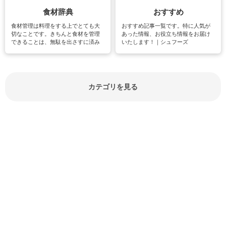
食材辞典
おすすめ
食材管理は料理をする上でとても大
おすすめ記事一覧です。特に人気が
切なことです。きちんと食材を管理
あった情報、お役立ち情報をお届け
できることは、無駄を出さすに済み
いたします！｜シュフーズ
節約にもつながりますね。買う時の
見分け方や保存方法、下処理方法な
どが分かる食材辞典は大いに役立つ
でしょう。食材に関するお役立ち情
報やお悩み解消情報など盛りだくさ
カテゴリを見る
んにご紹介しています。