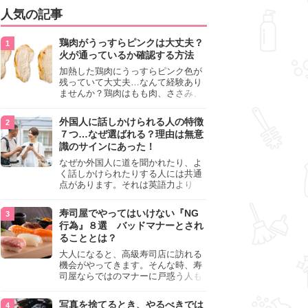
人気の記事
鶏肉がうっすらピンクは大丈夫？
火が通っているか確認する方法
加熱した鶏肉にうっすらピンク色が
残っていて大丈夫…なんて経験あり
ませんか？鶏肉はもも肉、ささみ、
手羽元など各部位によって食感や味
わいが異なり、いろいろと楽しめる
外国人に話しかけられる人の特徴
料理ですが、鶏肉は加熱した後でも
７つ…なぜ選ばれる？理由は無意
うっすらピンク色の部分が大丈夫な
識のサインにあった！
のと気になるときがあります。この
記事では生焼けか火が通っているの
なぜか外国人に道を聞かれたり、よ
かを確認する方法や、鶏肉を調理す
く話しかけられたりする人には共通
るときの注意点を紹介しますので、
点があります。それは英語力より
参考にしてみてくださいね。
も、無意識に発信している「話しか
けても大丈夫」というサインが関係
寿司屋でやってはいけない『NG
しています。よく選ばれる人の特徴
行為』８選 バッドマナーとされ
や、英語が苦手でも焦らない対処
ることとは？
法、自分を守るための注意点を詳し
く解説します。
大人になると、高級寿司店に訪れる
機会がやってきます。そんな時、寿
司屋ならではのマナーに戸惑う人も
少なくありません。本記事では、あ
らためて寿司屋でやってはいけない
写真を捨てるとき、やるべきでは