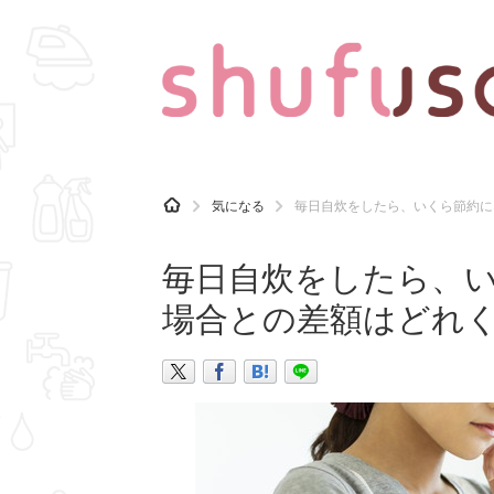
CATEGORY
記事カテゴリ
H
気になる
毎日自炊をしたら、いくら節約に
O
気になる
運気
M
E
毎日自炊をしたら、
マナー
趣味
場合との差額はどれ