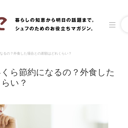
なるの？外食した場合との差額はどれくらい？
洗濯
生活の知恵
いくら節約になるの？外食した
食材辞典
おすすめ
くらい？