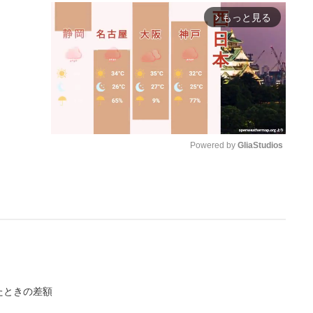
もっと見る
arrow_forward_ios
Powered by 
GliaStudios
M
u
t
e
たときの差額