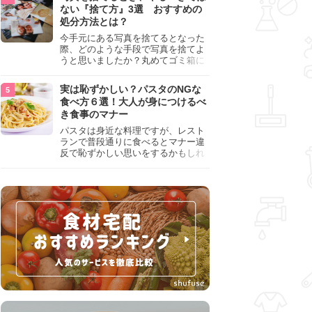
『NG行為』をチェックしましょう。
ない『捨て方』3選 おすすめの
処分方法とは？
今手元にある写真を捨てるとなった
際、どのような手段で写真を捨てよ
うと思いましたか？丸めてゴミ箱に
入れようと思った人は、要注意！写
真は個人情報が詰まっているので、
実は恥ずかしい？パスタのNGな
ただ丸めただけの状態で捨ててしま
食べ方６選！大人が身につけるべ
うのは危険です。写真にすべきでは
き食事のマナー
ない捨て方をまとめているので、ぜ
ひチェックしておきましょう。
パスタは身近な料理ですが、レスト
ランで普段通りに食べるとマナー違
反で恥ずかしい思いをするかもしれ
ません。スプーンの使用やすする音
など、日本人がやりがちな癖を把握
して、正しい食べ方を確認しましょ
う。大人の嗜みとして知っておきた
い新常識を解説します。