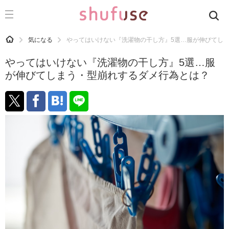
CATEGORY
記事カテゴリ
HOME
気になる
やってはいけない『洗濯物の干し方』5選…服が伸びてし
気になる
やってはいけない『洗濯物の干し方』5選…服
運気
が伸びてしまう・型崩れするダメ行為とは？
洗濯
生活の知恵
お金
掃除
マナー
趣味
食材辞典
おすすめ