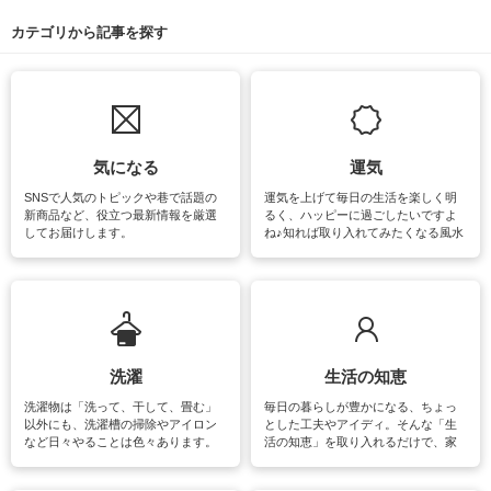
カテゴリから記事を探す
気になる
運気
SNSで人気のトピックや巷で話題の
運気を上げて毎日の生活を楽しく明
新商品など、役立つ最新情報を厳選
るく、ハッピーに過ごしたいですよ
してお届けします。
ね♪知れば取り入れてみたくなる風水
をはじめ、訪れたくなるパワースポ
ットや神社、お寺巡りなど運気をア
ップさせるための情報をご紹介して
います。
洗濯
生活の知恵
洗濯物は「洗って、干して、畳む」
毎日の暮らしが豊かになる、ちょっ
以外にも、洗濯槽の掃除やアイロン
とした工夫やアイディ。そんな「生
など日々やることは色々あります。
活の知恵」を取り入れるだけで、家
素材によっては、洗剤や洗い方を変
事が楽しくなったり便利になるでし
えなくてはいけません。梅雨の季節
ょう。日常のなかで、すぐに実践で