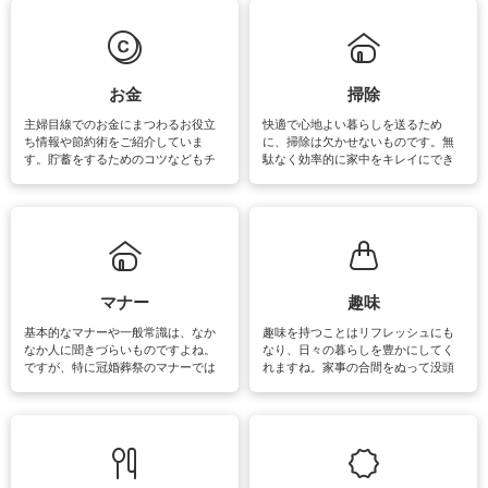
は部屋干しが多くなりニオイ対策も
きるおすすめの裏ワザをご紹介して
必要になりますね。カーテンやラグ
います。
マットなどの大きな洗濯物も、正し
い洗い方をすれば自宅で洗うことが
できます。洗濯に関するお役立ち情
報やお悩み解消のための情報をご紹
お金
掃除
介しています。
主婦目線でのお金にまつわるお役立
快適で心地よい暮らしを送るため
ち情報や節約術をご紹介していま
に、掃除は欠かせないものです。無
す。貯蓄をするためのコツなどもチ
駄なく効率的に家中をキレイにでき
ェックしてみて下さいね♪まだ実践し
るよう、場所ごとの掃除方法やコ
ていないものがあれば、ぜひ取り入
ツ、アイテムをご紹介しています。
れてみてはいかがでしょうか。
掃除が苦手、洗剤で手肌が荒れてし
まう、時間がない、など掃除に関す
るお悩みを解消できるお役立ち情報
がたくさんあります。
マナー
趣味
基本的なマナーや一般常識は、なか
趣味を持つことはリフレッシュにも
なか人に聞きづらいものですよね。
なり、日々の暮らしを豊かにしてく
ですが、特に冠婚葬祭のマナーでは
れますね。家事の合間をぬって没頭
失礼があってはいけませんので、失
できる時間は、忙しくしていても充
敗は避けたいところです。大人とし
実感が味わえます。特にガーデニン
て知っておきたいマナー全般のお役
グやハーブ栽培は人気があり、他に
立ち情報やお悩み解消情報をご紹介
も読書やカメラ、旅行など皆さんが
しています。
楽しめそうな趣味に関する情報をご
紹介しています。