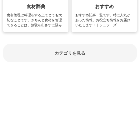
食材辞典
おすすめ
食材管理は料理をする上でとても大
おすすめ記事一覧です。特に人気が
切なことです。きちんと食材を管理
あった情報、お役立ち情報をお届け
できることは、無駄を出さすに済み
いたします！｜シュフーズ
節約にもつながりますね。買う時の
見分け方や保存方法、下処理方法な
どが分かる食材辞典は大いに役立つ
でしょう。食材に関するお役立ち情
報やお悩み解消情報など盛りだくさ
カテゴリを見る
んにご紹介しています。