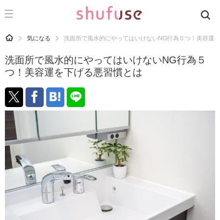
CATEGORY
記事カテゴリ
HOME
気になる
洗面所で風水的にやってはいけないNG行為５つ！美容運
気になる
洗面所で風水的にやってはいけないNG行為５
運気
つ！美容運を下げる悪習慣とは
洗濯
生活の知恵
お金
掃除
マナー
趣味
食材辞典
おすすめ