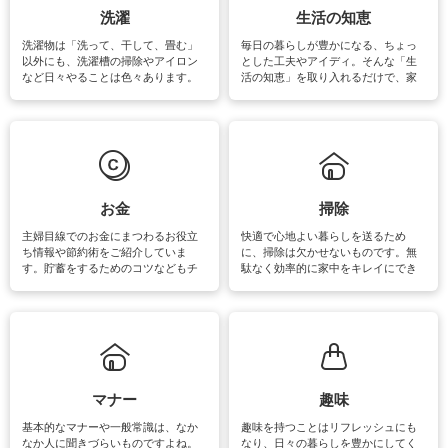
洗濯
生活の知恵
洗濯物は「洗って、干して、畳む」
毎日の暮らしが豊かになる、ちょっ
以外にも、洗濯槽の掃除やアイロン
とした工夫やアイディ。そんな「生
など日々やることは色々あります。
活の知恵」を取り入れるだけで、家
素材によっては、洗剤や洗い方を変
事が楽しくなったり便利になるでし
えなくてはいけません。梅雨の季節
ょう。日常のなかで、すぐに実践で
は部屋干しが多くなりニオイ対策も
きるおすすめの裏ワザをご紹介して
必要になりますね。カーテンやラグ
います。
マットなどの大きな洗濯物も、正し
い洗い方をすれば自宅で洗うことが
できます。洗濯に関するお役立ち情
報やお悩み解消のための情報をご紹
お金
掃除
介しています。
主婦目線でのお金にまつわるお役立
快適で心地よい暮らしを送るため
ち情報や節約術をご紹介していま
に、掃除は欠かせないものです。無
す。貯蓄をするためのコツなどもチ
駄なく効率的に家中をキレイにでき
ェックしてみて下さいね♪まだ実践し
るよう、場所ごとの掃除方法やコ
ていないものがあれば、ぜひ取り入
ツ、アイテムをご紹介しています。
れてみてはいかがでしょうか。
掃除が苦手、洗剤で手肌が荒れてし
まう、時間がない、など掃除に関す
るお悩みを解消できるお役立ち情報
がたくさんあります。
マナー
趣味
基本的なマナーや一般常識は、なか
趣味を持つことはリフレッシュにも
なか人に聞きづらいものですよね。
なり、日々の暮らしを豊かにしてく