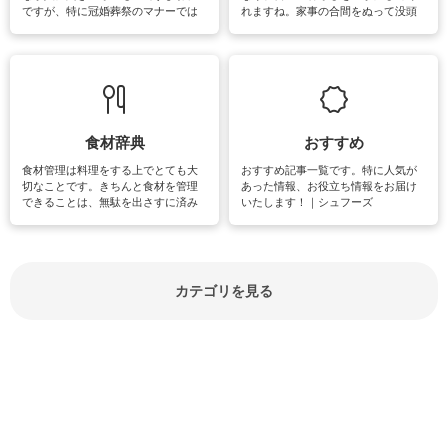
ですが、特に冠婚葬祭のマナーでは
れますね。家事の合間をぬって没頭
失礼があってはいけませんので、失
できる時間は、忙しくしていても充
敗は避けたいところです。大人とし
実感が味わえます。特にガーデニン
て知っておきたいマナー全般のお役
グやハーブ栽培は人気があり、他に
立ち情報やお悩み解消情報をご紹介
も読書やカメラ、旅行など皆さんが
しています。
楽しめそうな趣味に関する情報をご
紹介しています。
食材辞典
おすすめ
食材管理は料理をする上でとても大
おすすめ記事一覧です。特に人気が
切なことです。きちんと食材を管理
あった情報、お役立ち情報をお届け
できることは、無駄を出さすに済み
いたします！｜シュフーズ
節約にもつながりますね。買う時の
見分け方や保存方法、下処理方法な
どが分かる食材辞典は大いに役立つ
でしょう。食材に関するお役立ち情
報やお悩み解消情報など盛りだくさ
カテゴリを見る
んにご紹介しています。