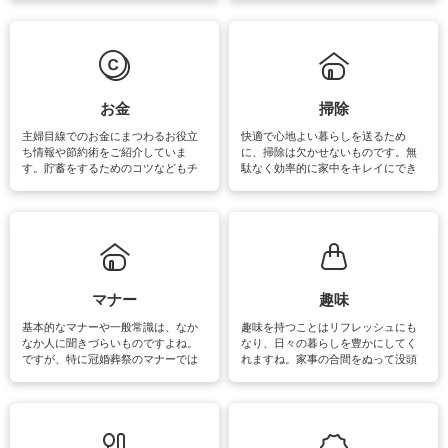
えなくてはいけません。梅雨の季節
ょう。日常のなかで、すぐに実践で
は部屋干しが多くなりニオイ対策も
きるおすすめの裏ワザをご紹介して
必要になりますね。カーテンやラグ
います。
マットなどの大きな洗濯物も、正し
い洗い方をすれば自宅で洗うことが
できます。洗濯に関するお役立ち情
報やお悩み解消のための情報をご紹
お金
掃除
介しています。
主婦目線でのお金にまつわるお役立
快適で心地よい暮らしを送るため
ち情報や節約術をご紹介していま
に、掃除は欠かせないものです。無
す。貯蓄をするためのコツなどもチ
駄なく効率的に家中をキレイにでき
ェックしてみて下さいね♪まだ実践し
るよう、場所ごとの掃除方法やコ
ていないものがあれば、ぜひ取り入
ツ、アイテムをご紹介しています。
れてみてはいかがでしょうか。
掃除が苦手、洗剤で手肌が荒れてし
まう、時間がない、など掃除に関す
るお悩みを解消できるお役立ち情報
がたくさんあります。
マナー
趣味
基本的なマナーや一般常識は、なか
趣味を持つことはリフレッシュにも
なか人に聞きづらいものですよね。
なり、日々の暮らしを豊かにしてく
ですが、特に冠婚葬祭のマナーでは
れますね。家事の合間をぬって没頭
失礼があってはいけませんので、失
できる時間は、忙しくしていても充
敗は避けたいところです。大人とし
実感が味わえます。特にガーデニン
て知っておきたいマナー全般のお役
グやハーブ栽培は人気があり、他に
立ち情報やお悩み解消情報をご紹介
も読書やカメラ、旅行など皆さんが
しています。
楽しめそうな趣味に関する情報をご