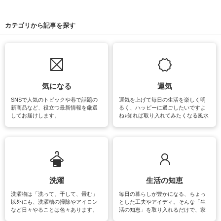
カテゴリから記事を探す
気になる
運気
SNSで人気のトピックや巷で話題の
運気を上げて毎日の生活を楽しく明
新商品など、役立つ最新情報を厳選
るく、ハッピーに過ごしたいですよ
してお届けします。
ね♪知れば取り入れてみたくなる風水
をはじめ、訪れたくなるパワースポ
ットや神社、お寺巡りなど運気をア
ップさせるための情報をご紹介して
います。
洗濯
生活の知恵
洗濯物は「洗って、干して、畳む」
毎日の暮らしが豊かになる、ちょっ
以外にも、洗濯槽の掃除やアイロン
とした工夫やアイディ。そんな「生
など日々やることは色々あります。
活の知恵」を取り入れるだけで、家
素材によっては、洗剤や洗い方を変
事が楽しくなったり便利になるでし