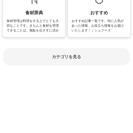
紹介しています。
食材辞典
おすすめ
食材管理は料理をする上でとても大
おすすめ記事一覧です。特に人気が
切なことです。きちんと食材を管理
あった情報、お役立ち情報をお届け
できることは、無駄を出さすに済み
いたします！｜シュフーズ
節約にもつながりますね。買う時の
見分け方や保存方法、下処理方法な
どが分かる食材辞典は大いに役立つ
でしょう。食材に関するお役立ち情
報やお悩み解消情報など盛りだくさ
カテゴリを見る
んにご紹介しています。