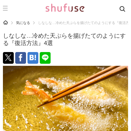
CATEGORY
記事カテゴリ
HOME
気になる
しなしな…冷めた天ぷらを揚げたてのようにする『復活方
気になる
しなしな…冷めた天ぷらを揚げたてのようにす
運気
る『復活方法』4選
洗濯
生活の知恵
お金
掃除
マナー
趣味
食材辞典
おすすめ