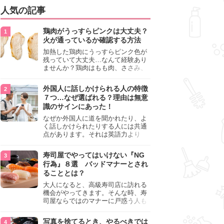
人気の記事
鶏肉がうっすらピンクは大丈夫？
火が通っているか確認する方法
加熱した鶏肉にうっすらピンク色が
残っていて大丈夫…なんて経験あり
ませんか？鶏肉はもも肉、ささみ、
手羽元など各部位によって食感や味
わいが異なり、いろいろと楽しめる
外国人に話しかけられる人の特徴
料理ですが、鶏肉は加熱した後でも
７つ…なぜ選ばれる？理由は無意
うっすらピンク色の部分が大丈夫な
識のサインにあった！
のと気になるときがあります。この
記事では生焼けか火が通っているの
なぜか外国人に道を聞かれたり、よ
かを確認する方法や、鶏肉を調理す
く話しかけられたりする人には共通
るときの注意点を紹介しますので、
点があります。それは英語力より
参考にしてみてくださいね。
も、無意識に発信している「話しか
けても大丈夫」というサインが関係
寿司屋でやってはいけない『NG
しています。よく選ばれる人の特徴
行為』８選 バッドマナーとされ
や、英語が苦手でも焦らない対処
ることとは？
法、自分を守るための注意点を詳し
く解説します。
大人になると、高級寿司店に訪れる
機会がやってきます。そんな時、寿
司屋ならではのマナーに戸惑う人も
少なくありません。本記事では、あ
らためて寿司屋でやってはいけない
写真を捨てるとき、やるべきでは