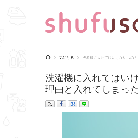
CATEGORY
記事カテゴリ
H
気になる
洗濯機に入れてはいけないものと
O
気になる
運気
M
E
洗濯機に入れてはい
マナー
趣味
理由と入れてしまっ