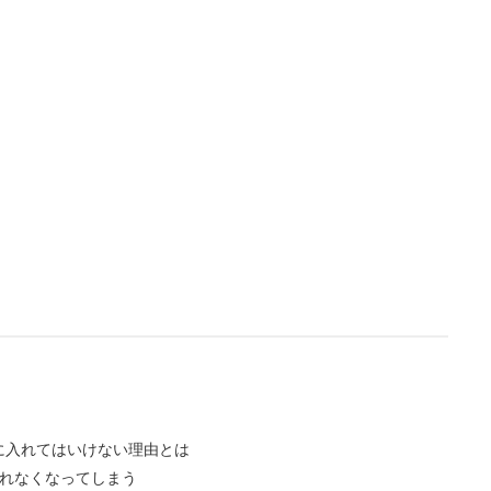
L
/
U
o
n
a
m
d
u
e
t
d
e
:
4
.
3
6
%
に入れてはいけない理由とは
れなくなってしまう