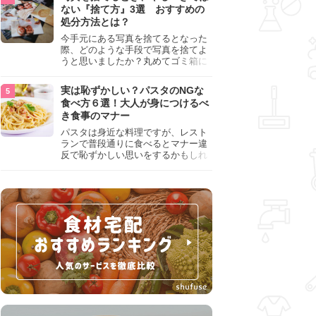
『NG行為』をチェックしましょう。
ない『捨て方』3選 おすすめの
処分方法とは？
今手元にある写真を捨てるとなった
際、どのような手段で写真を捨てよ
うと思いましたか？丸めてゴミ箱に
入れようと思った人は、要注意！写
真は個人情報が詰まっているので、
実は恥ずかしい？パスタのNGな
ただ丸めただけの状態で捨ててしま
食べ方６選！大人が身につけるべ
うのは危険です。写真にすべきでは
き食事のマナー
ない捨て方をまとめているので、ぜ
ひチェックしておきましょう。
パスタは身近な料理ですが、レスト
ランで普段通りに食べるとマナー違
反で恥ずかしい思いをするかもしれ
ません。スプーンの使用やすする音
など、日本人がやりがちな癖を把握
して、正しい食べ方を確認しましょ
う。大人の嗜みとして知っておきた
い新常識を解説します。