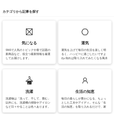
カテゴリから記事を探す
気になる
運気
SNSで人気のトピックや巷で話題の
運気を上げて毎日の生活を楽しく明
新商品など、役立つ最新情報を厳選
るく、ハッピーに過ごしたいですよ
してお届けします。
ね♪知れば取り入れてみたくなる風水
をはじめ、訪れたくなるパワースポ
ットや神社、お寺巡りなど運気をア
ップさせるための情報をご紹介して
います。
洗濯
生活の知恵
洗濯物は「洗って、干して、畳む」
毎日の暮らしが豊かになる、ちょっ
以外にも、洗濯槽の掃除やアイロン
とした工夫やアイディ。そんな「生
など日々やることは色々あります。
活の知恵」を取り入れるだけで、家
素材によっては、洗剤や洗い方を変
事が楽しくなったり便利になるでし