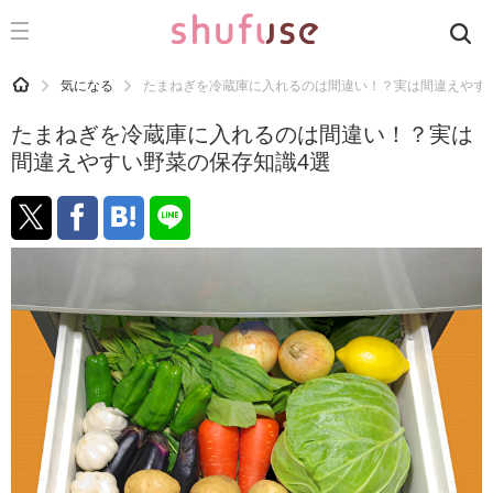
CATEGORY
記事カテゴリ
HOME
気になる
たまねぎを冷蔵庫に入れるのは間違い！？実は間違えやす
気になる
たまねぎを冷蔵庫に入れるのは間違い！？実は
運気
間違えやすい野菜の保存知識4選
洗濯
生活の知恵
お金
掃除
マナー
趣味
食材辞典
おすすめ