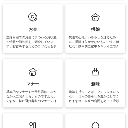
えなくてはいけません。梅雨の季節
ょう。日常のなかで、すぐに実践で
は部屋干しが多くなりニオイ対策も
きるおすすめの裏ワザをご紹介して
必要になりますね。カーテンやラグ
います。
マットなどの大きな洗濯物も、正し
い洗い方をすれば自宅で洗うことが
できます。洗濯に関するお役立ち情
報やお悩み解消のための情報をご紹
お金
掃除
介しています。
主婦目線でのお金にまつわるお役立
快適で心地よい暮らしを送るため
ち情報や節約術をご紹介していま
に、掃除は欠かせないものです。無
す。貯蓄をするためのコツなどもチ
駄なく効率的に家中をキレイにでき
ェックしてみて下さいね♪まだ実践し
るよう、場所ごとの掃除方法やコ
ていないものがあれば、ぜひ取り入
ツ、アイテムをご紹介しています。
れてみてはいかがでしょうか。
掃除が苦手、洗剤で手肌が荒れてし
まう、時間がない、など掃除に関す
るお悩みを解消できるお役立ち情報
がたくさんあります。
マナー
趣味
基本的なマナーや一般常識は、なか
趣味を持つことはリフレッシュにも
なか人に聞きづらいものですよね。
なり、日々の暮らしを豊かにしてく
ですが、特に冠婚葬祭のマナーでは
れますね。家事の合間をぬって没頭
失礼があってはいけませんので、失
できる時間は、忙しくしていても充
敗は避けたいところです。大人とし
実感が味わえます。特にガーデニン
て知っておきたいマナー全般のお役
グやハーブ栽培は人気があり、他に
立ち情報やお悩み解消情報をご紹介
も読書やカメラ、旅行など皆さんが
しています。
楽しめそうな趣味に関する情報をご