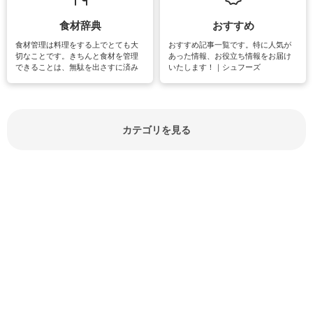
紹介しています。
食材辞典
おすすめ
食材管理は料理をする上でとても大
おすすめ記事一覧です。特に人気が
切なことです。きちんと食材を管理
あった情報、お役立ち情報をお届け
できることは、無駄を出さすに済み
いたします！｜シュフーズ
節約にもつながりますね。買う時の
見分け方や保存方法、下処理方法な
どが分かる食材辞典は大いに役立つ
でしょう。食材に関するお役立ち情
報やお悩み解消情報など盛りだくさ
カテゴリを見る
んにご紹介しています。